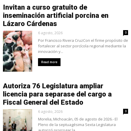
Invitan a curso gratuito de
inseminación artificial porcina en
Lázaro Cárdenas
6 agosto, 2026
0
Por Francisco Rivera CruzCon el firme propósito de
fortalecer al sector porcícola regional mediante la
innovación y...
Read more
Autoriza 76 Legislatura ampliar
licencia para separase del cargo a
Fiscal General del Estado
6 agosto, 2026
0
Morelia, Michoacán, 05 de agosto de 2026.- El
Pleno de la septuagésima Sexta Legislatura
autorizó prorrogar la...