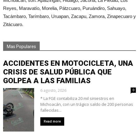
Michoacán, son: Apatzingán, Hidalgo, Jacona, La Piedad, Los
Reyes, Maravatío, Morelia, Pátzcuaro, Puruándiro, Sahuayo,
Tacámbaro, Tarímbaro, Uruapan, Zacapu, Zamora, Zinapecuaro y
Zitácuaro.
Mas Populares
ACCIDENTES EN MOTOCICLETA, UNA
CRISIS DE SALUD PÚBLICA QUE
GOLPEA A LAS FAMILIAS
6 agosto, 2026
0
* La FGE contabiliza 20 mil siniestros en
Michoacán, con un trágico saldo de 200 personas
fallecidas...
Read more