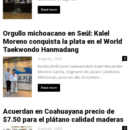
Read more
Orgullo michoacano en Seúl: Kalel
Moreno conquista la plata en el World
Taekwondo Hanmadang
6 agosto, 2026
0
RedacciónEl joven taekwondoín Kalel Alexander
Moreno García, originario de Lázaro Cárdenas,
Michoacán, puso en alto el nombre...
Read more
Acuerdan en Coahuayana precio de
$7.50 para el plátano calidad maderas
6 agosto, 2026
0