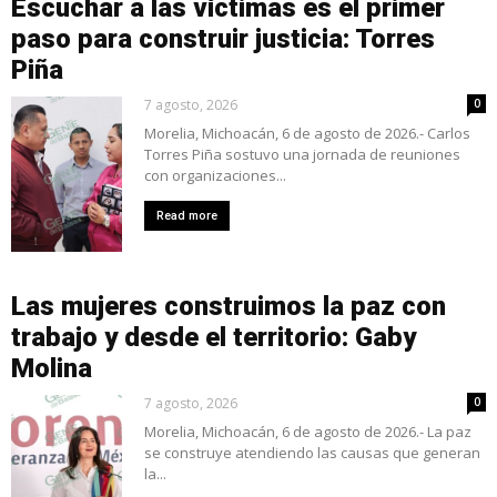
Escuchar a las víctimas es el primer
paso para construir justicia: Torres
Piña
7 agosto, 2026
0
Morelia, Michoacán, 6 de agosto de 2026.- Carlos
Torres Piña sostuvo una jornada de reuniones
con organizaciones...
Read more
Las mujeres construimos la paz con
trabajo y desde el territorio: Gaby
Molina
7 agosto, 2026
0
Morelia, Michoacán, 6 de agosto de 2026.- La paz
se construye atendiendo las causas que generan
la...