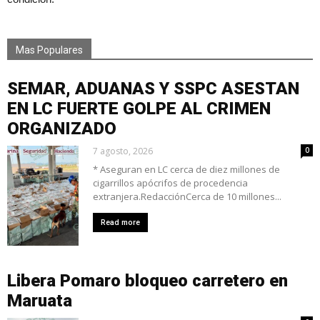
Mas Populares
SEMAR, ADUANAS Y SSPC ASESTAN
EN LC FUERTE GOLPE AL CRIMEN
ORGANIZADO
7 agosto, 2026
0
* Aseguran en LC cerca de diez millones de
cigarrillos apócrifos de procedencia
extranjera.RedacciónCerca de 10 millones...
Read more
Libera Pomaro bloqueo carretero en
Maruata