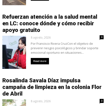
Refuerzan atención a la salud mental
en LC: conoce dónde y cómo recibir
apoyo gratuito
8 agosto, 2026
0
Por Francisco Rivera CruzCon el objetivo de
prevenir riesgos psicológicos y brindar soporte
emocional oportuno en situaciones...
Read more
Rosalinda Savala Díaz impulsa
campaña de limpieza en la colonia Flor
de Abril
8 agosto, 2026
0