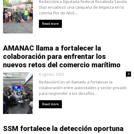
RedacciónLa Diputada Federal Rosalinda Savala
Díaz encabezó una campaña de limpieza en la
colonia Flor de Abril,...
Read more
AMANAC llama a fortalecer la
colaboración para enfrentar los
nuevos retos del comercio marítimo
8 agosto, 2026
0
RedacciónCon un llamado a fortalecer la
colaboración entre autoridades y sector privado
para responder a los desafíos...
Read more
SSM fortalece la detección oportuna