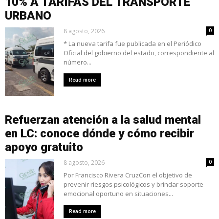
10% A TARIFAS DEL TRANSPORTE
URBANO
8 agosto, 2026
0
* La nueva tarifa fue publicada en el Periódico
Oficial del gobierno del estado, correspondiente al
número...
Read more
Refuerzan atención a la salud mental
en LC: conoce dónde y cómo recibir
apoyo gratuito
8 agosto, 2026
0
Por Francisco Rivera CruzCon el objetivo de
prevenir riesgos psicológicos y brindar soporte
emocional oportuno en situaciones...
Read more