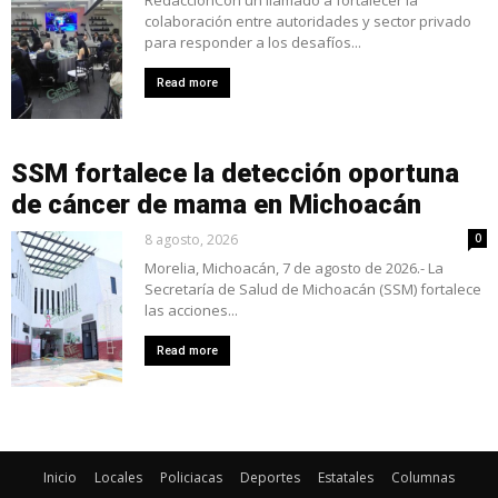
colaboración entre autoridades y sector privado
para responder a los desafíos...
Read more
SSM fortalece la detección oportuna
de cáncer de mama en Michoacán
8 agosto, 2026
0
Morelia, Michoacán, 7 de agosto de 2026.- La
Secretaría de Salud de Michoacán (SSM) fortalece
las acciones...
Read more
Inicio
Locales
Policiacas
Deportes
Estatales
Columnas