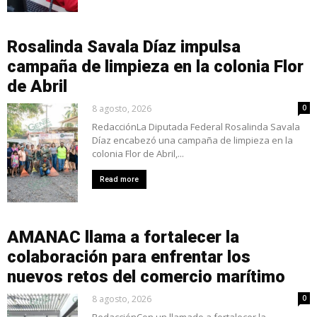
Rosalinda Savala Díaz impulsa
campaña de limpieza en la colonia Flor
de Abril
8 agosto, 2026
0
RedacciónLa Diputada Federal Rosalinda Savala
Díaz encabezó una campaña de limpieza en la
colonia Flor de Abril,...
Read more
AMANAC llama a fortalecer la
colaboración para enfrentar los
nuevos retos del comercio marítimo
8 agosto, 2026
0
RedacciónCon un llamado a fortalecer la