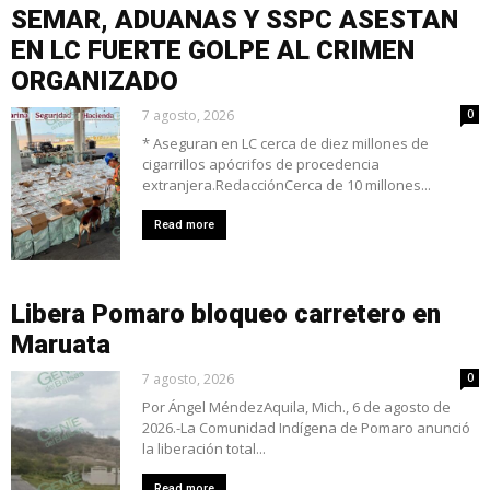
SEMAR, ADUANAS Y SSPC ASESTAN
EN LC FUERTE GOLPE AL CRIMEN
ORGANIZADO
7 agosto, 2026
0
* Aseguran en LC cerca de diez millones de
cigarrillos apócrifos de procedencia
extranjera.RedacciónCerca de 10 millones...
Read more
Libera Pomaro bloqueo carretero en
Maruata
7 agosto, 2026
0
Por Ángel MéndezAquila, Mich., 6 de agosto de
2026.-La Comunidad Indígena de Pomaro anunció
la liberación total...
Read more