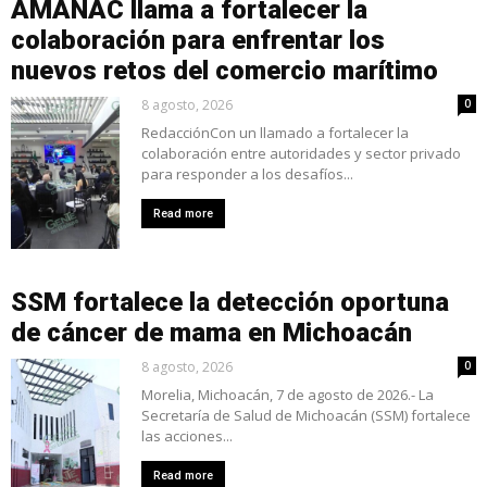
AMANAC llama a fortalecer la
colaboración para enfrentar los
nuevos retos del comercio marítimo
8 agosto, 2026
0
RedacciónCon un llamado a fortalecer la
colaboración entre autoridades y sector privado
para responder a los desafíos...
Read more
SSM fortalece la detección oportuna
de cáncer de mama en Michoacán
8 agosto, 2026
0
Morelia, Michoacán, 7 de agosto de 2026.- La
Secretaría de Salud de Michoacán (SSM) fortalece
las acciones...
Read more