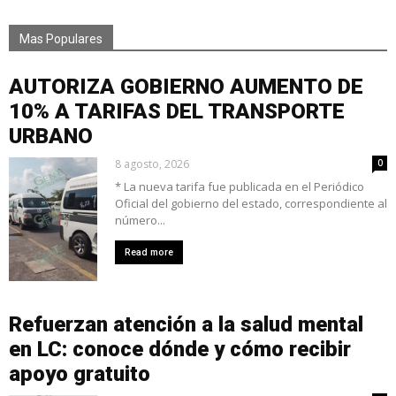
Mas Populares
AUTORIZA GOBIERNO AUMENTO DE
10% A TARIFAS DEL TRANSPORTE
URBANO
8 agosto, 2026
0
* La nueva tarifa fue publicada en el Periódico
Oficial del gobierno del estado, correspondiente al
número...
Read more
Refuerzan atención a la salud mental
en LC: conoce dónde y cómo recibir
apoyo gratuito