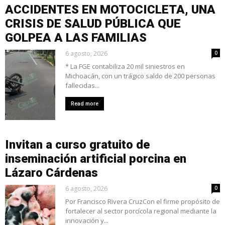
ACCIDENTES EN MOTOCICLETA, UNA
CRISIS DE SALUD PÚBLICA QUE
GOLPEA A LAS FAMILIAS
6 agosto, 2026
0
* La FGE contabiliza 20 mil siniestros en
Michoacán, con un trágico saldo de 200 personas
fallecidas...
Read more
Invitan a curso gratuito de
inseminación artificial porcina en
Lázaro Cárdenas
6 agosto, 2026
0
Por Francisco Rivera CruzCon el firme propósito de
fortalecer al sector porcícola regional mediante la
innovación y...