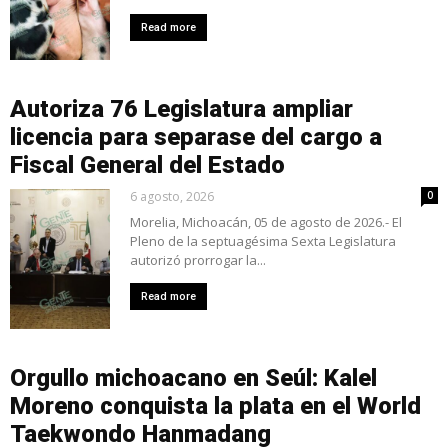
Read more
Autoriza 76 Legislatura ampliar
licencia para separase del cargo a
Fiscal General del Estado
6 agosto, 2026
0
Morelia, Michoacán, 05 de agosto de 2026.- El
Pleno de la septuagésima Sexta Legislatura
autorizó prorrogar la...
Read more
Orgullo michoacano en Seúl: Kalel
Moreno conquista la plata en el World
Taekwondo Hanmadang