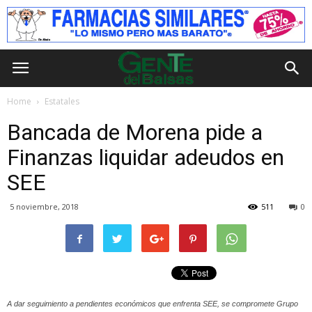
Home
Estatales
Bancada de Morena pide a
Finanzas liquidar adeudos en
SEE
5 noviembre, 2018
511
0
A dar seguimiento a pendientes económicos que enfrenta SEE, se compromete Grupo