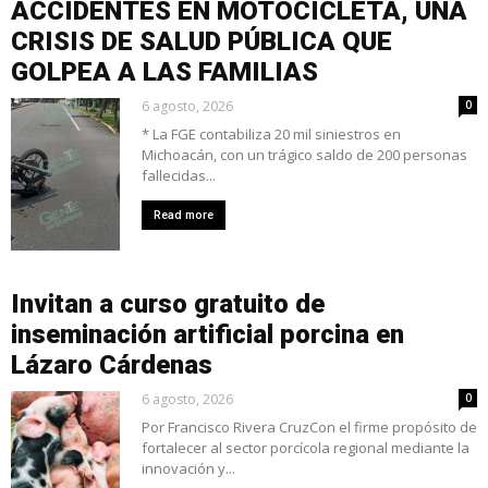
ACCIDENTES EN MOTOCICLETA, UNA
CRISIS DE SALUD PÚBLICA QUE
GOLPEA A LAS FAMILIAS
6 agosto, 2026
0
* La FGE contabiliza 20 mil siniestros en
Michoacán, con un trágico saldo de 200 personas
fallecidas...
Read more
Invitan a curso gratuito de
inseminación artificial porcina en
Lázaro Cárdenas
6 agosto, 2026
0
Por Francisco Rivera CruzCon el firme propósito de
fortalecer al sector porcícola regional mediante la
innovación y...