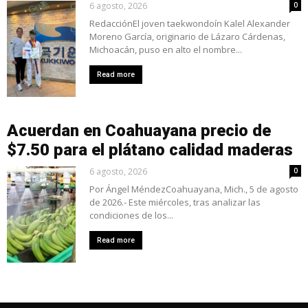
6 agosto, 2026
0
RedacciónEl joven taekwondoín Kalel Alexander
Moreno García, originario de Lázaro Cárdenas,
Michoacán, puso en alto el nombre...
Read more
Acuerdan en Coahuayana precio de
$7.50 para el plátano calidad maderas
6 agosto, 2026
0
Por Ángel MéndezCoahuayana, Mich., 5 de agosto
de 2026.- Este miércoles, tras analizar las
condiciones de los...
Read more