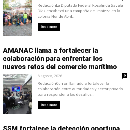
RedacciónLa Diputada Federal Rosalinda Savala
Díaz encabezó una campaña de limpieza en la
colonia Flor de Abril,...
Read more
AMANAC llama a fortalecer la
colaboración para enfrentar los
nuevos retos del comercio marítimo
8 agosto, 2026
0
RedacciónCon un llamado a fortalecer la
colaboración entre autoridades y sector privado
para responder a los desafíos...
Read more
SSM fortalece la detección oportuna