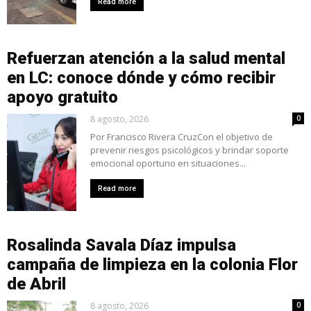
Read more
Refuerzan atención a la salud mental
en LC: conoce dónde y cómo recibir
apoyo gratuito
8 agosto, 2026
0
Por Francisco Rivera CruzCon el objetivo de
prevenir riesgos psicológicos y brindar soporte
emocional oportuno en situaciones...
Read more
Rosalinda Savala Díaz impulsa
campaña de limpieza en la colonia Flor
de Abril
8 agosto, 2026
0