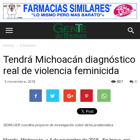
Home
Estatales
Tendrá Michoacán diagnóstico
real de violencia feminicida
5 noviembre, 2018
807
0
SEIMUJER coordina proyecto de investigación sobre dicha problemática.
Morelia, Michoacán, a 4 de noviembre de 2018.- En breve, por