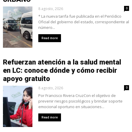
8 agosto, 2026
0
* La nueva tarifa fue publicada en el Periódico
Oficial del gobierno del estado, correspondiente al
número...
Read more
Refuerzan atención a la salud mental
en LC: conoce dónde y cómo recibir
apoyo gratuito
8 agosto, 2026
0
Por Francisco Rivera CruzCon el objetivo de
prevenir riesgos psicológicos y brindar soporte
emocional oportuno en situaciones...
Read more