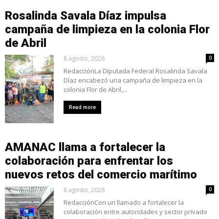
Rosalinda Savala Díaz impulsa
campaña de limpieza en la colonia Flor
de Abril
8 agosto, 2026
0
RedacciónLa Diputada Federal Rosalinda Savala
Díaz encabezó una campaña de limpieza en la
colonia Flor de Abril,...
Read more
AMANAC llama a fortalecer la
colaboración para enfrentar los
nuevos retos del comercio marítimo
8 agosto, 2026
0
RedacciónCon un llamado a fortalecer la
colaboración entre autoridades y sector privado