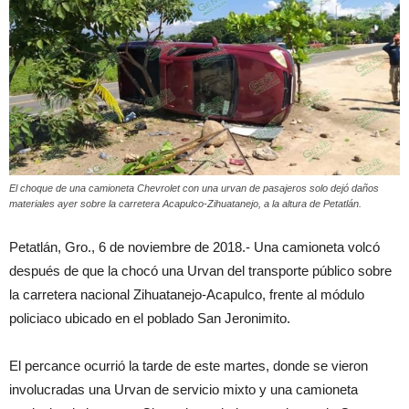
El choque de una camioneta Chevrolet con una urvan de pasajeros solo dejó daños
materiales ayer sobre la carretera Acapulco-Zihuatanejo, a la altura de Petatlán.
Petatlán, Gro., 6 de noviembre de 2018.- Una camioneta volcó
después de que la chocó una Urvan del transporte público sobre
la carretera nacional Zihuatanejo-Acapulco, frente al módulo
policiaco ubicado en el poblado San Jeronimito.
El percance ocurrió la tarde de este martes, donde se vieron
involucradas una Urvan de servicio mixto y una camioneta