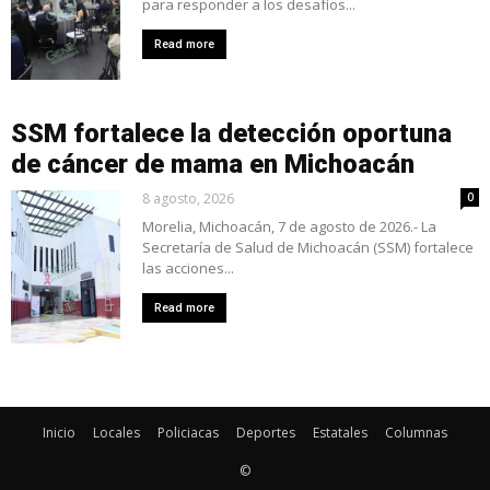
para responder a los desafíos...
Read more
SSM fortalece la detección oportuna
de cáncer de mama en Michoacán
8 agosto, 2026
0
Morelia, Michoacán, 7 de agosto de 2026.- La
Secretaría de Salud de Michoacán (SSM) fortalece
las acciones...
Read more
Inicio
Locales
Policiacas
Deportes
Estatales
Columnas
©