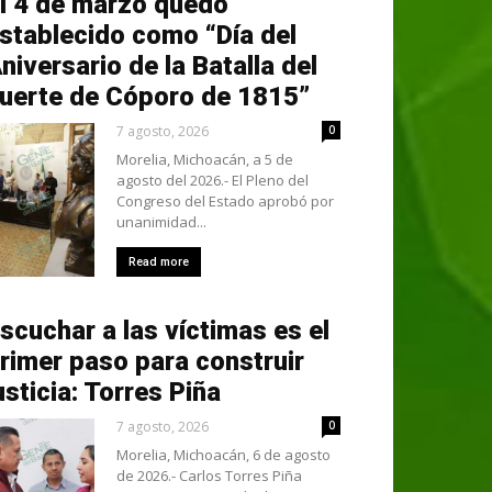
l 4 de marzo quedó
stablecido como “Día del
niversario de la Batalla del
uerte de Cóporo de 1815”
7 agosto, 2026
0
Morelia, Michoacán, a 5 de
agosto del 2026.- El Pleno del
Congreso del Estado aprobó por
unanimidad...
Read more
scuchar a las víctimas es el
rimer paso para construir
usticia: Torres Piña
7 agosto, 2026
0
Morelia, Michoacán, 6 de agosto
de 2026.- Carlos Torres Piña