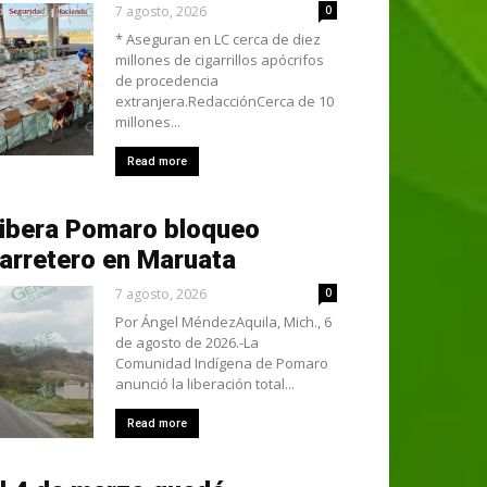
7 agosto, 2026
0
* Aseguran en LC cerca de diez
millones de cigarrillos apócrifos
de procedencia
extranjera.RedacciónCerca de 10
millones...
Read more
ibera Pomaro bloqueo
arretero en Maruata
7 agosto, 2026
0
Por Ángel MéndezAquila, Mich., 6
de agosto de 2026.-La
Comunidad Indígena de Pomaro
anunció la liberación total...
Read more