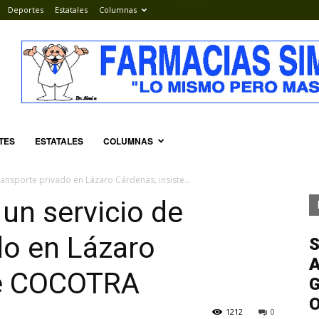
Deportes
Estatales
Columnas
TES
ESTATALES
COLUMNAS
ansporte privado en Lázaro Cárdenas, insiste...
un servicio de
do en Lázaro
S
A
te COCOTRA
G
1212
0