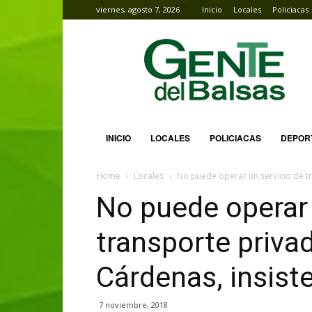
viernes, agosto 7, 2026
Inicio
Locales
Policiacas
Gente
del
Balsas
INICIO
LOCALES
POLICIACAS
DEPOR
Home
Locales
No puede operar un servicio de tr
No puede operar 
transporte priva
Cárdenas, insis
7 noviembre, 2018