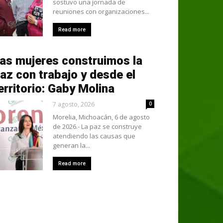
sostuvo una jornada de
reuniones con organizaciones...
Read more
as mujeres construimos la
az con trabajo y desde el
erritorio: Gaby Molina
7 agosto, 2026
0
Morelia, Michoacán, 6 de agosto
de 2026.- La paz se construye
atendiendo las causas que
generan la...
Read more