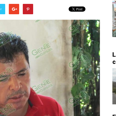
er
L
c