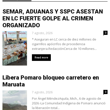
SEMAR, ADUANAS Y SSPC ASESTAN
EN LC FUERTE GOLPE AL CRIMEN
ORGANIZADO
7 agosto, 2026
0
* Aseguran en LC cerca de diez millones de
cigarrillos apócrifos de procedencia
extranjera.RedacciónCerca de 10 millones...
Read more
Libera Pomaro bloqueo carretero en
Maruata
7 agosto, 2026
0
Por Ángel MéndezAquila, Mich., 6 de agosto de
2026.-La Comunidad Indígena de Pomaro anunció
la liberación total...