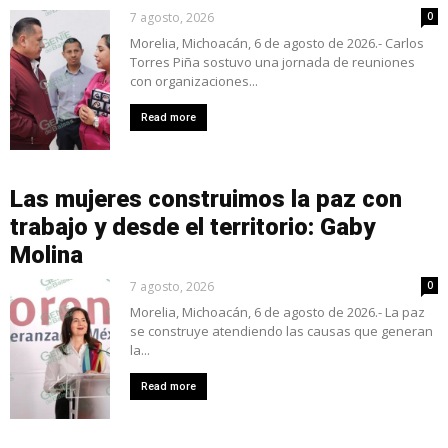
7 agosto, 2026
0
Morelia, Michoacán, 6 de agosto de 2026.- Carlos
Torres Piña sostuvo una jornada de reuniones
con organizaciones...
Read more
Las mujeres construimos la paz con
trabajo y desde el territorio: Gaby
Molina
7 agosto, 2026
0
Morelia, Michoacán, 6 de agosto de 2026.- La paz
se construye atendiendo las causas que generan
la...
Read more