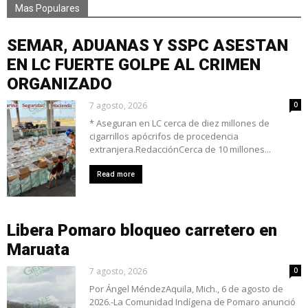
Mas Populares
SEMAR, ADUANAS Y SSPC ASESTAN
EN LC FUERTE GOLPE AL CRIMEN
ORGANIZADO
7 agosto, 2026
0
* Aseguran en LC cerca de diez millones de
cigarrillos apócrifos de procedencia
extranjera.RedacciónCerca de 10 millones...
Read more
Libera Pomaro bloqueo carretero en
Maruata
7 agosto, 2026
0
Por Ángel MéndezAquila, Mich., 6 de agosto de
2026.-La Comunidad Indígena de Pomaro anunció