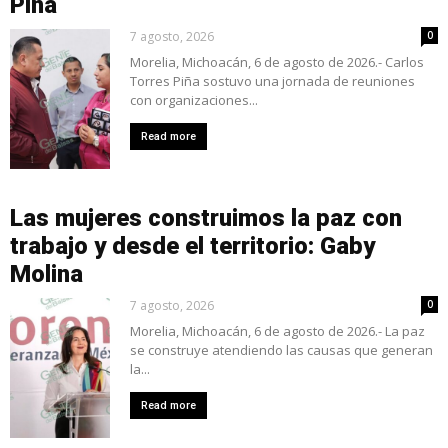
Piña
7 agosto, 2026
0
Morelia, Michoacán, 6 de agosto de 2026.- Carlos
Torres Piña sostuvo una jornada de reuniones
con organizaciones...
Read more
Las mujeres construimos la paz con
trabajo y desde el territorio: Gaby
Molina
7 agosto, 2026
0
Morelia, Michoacán, 6 de agosto de 2026.- La paz
se construye atendiendo las causas que generan
la...
Read more