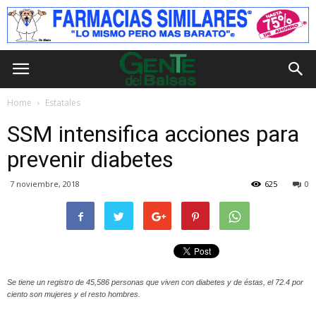
Home
Estatales
SSM intensifica acciones para
prevenir diabetes
7 noviembre, 2018
625
0
Se tiene un registro de 45,586 personas que viven con diabetes y de éstas, el 72.4 por
ciento son mujeres y el resto hombres.