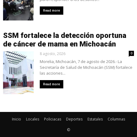
Read more
SSM fortalece la detección oportuna
de cáncer de mama en Michoacán
8 agosto, 2026
0
Morelia, Michoacán, 7 de agosto de 2026.- La
Secretaría de Salud de Michoacán (SSM) fortalece
las acciones...
Read more
Inicio
Locales
Policiacas
Deportes
Estatales
Columnas
©