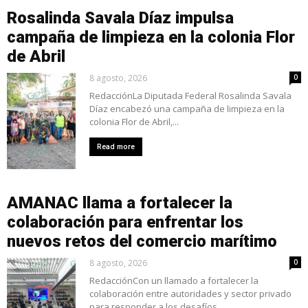
Rosalinda Savala Díaz impulsa
campaña de limpieza en la colonia Flor
de Abril
8 agosto, 2026
0
RedacciónLa Diputada Federal Rosalinda Savala
Díaz encabezó una campaña de limpieza en la
colonia Flor de Abril,...
Read more
AMANAC llama a fortalecer la
colaboración para enfrentar los
nuevos retos del comercio marítimo
8 agosto, 2026
0
RedacciónCon un llamado a fortalecer la
colaboración entre autoridades y sector privado
para responder a los desafíos...