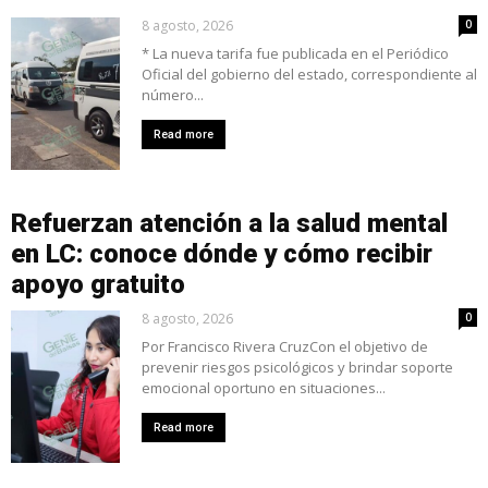
8 agosto, 2026
0
* La nueva tarifa fue publicada en el Periódico
Oficial del gobierno del estado, correspondiente al
número...
Read more
Refuerzan atención a la salud mental
en LC: conoce dónde y cómo recibir
apoyo gratuito
8 agosto, 2026
0
Por Francisco Rivera CruzCon el objetivo de
prevenir riesgos psicológicos y brindar soporte
emocional oportuno en situaciones...
Read more