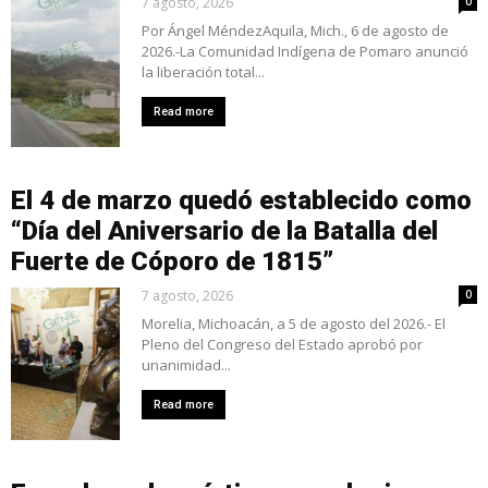
7 agosto, 2026
0
Por Ángel MéndezAquila, Mich., 6 de agosto de
2026.-La Comunidad Indígena de Pomaro anunció
la liberación total...
Read more
El 4 de marzo quedó establecido como
“Día del Aniversario de la Batalla del
Fuerte de Cóporo de 1815”
7 agosto, 2026
0
Morelia, Michoacán, a 5 de agosto del 2026.- El
Pleno del Congreso del Estado aprobó por
unanimidad...
Read more