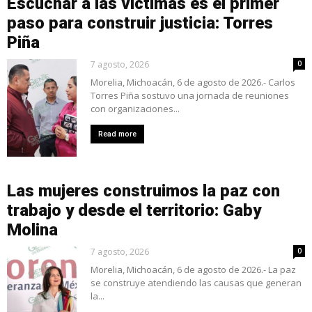
Escuchar a las víctimas es el primer
paso para construir justicia: Torres
Piña
7 agosto, 2026
0
Morelia, Michoacán, 6 de agosto de 2026.- Carlos
Torres Piña sostuvo una jornada de reuniones
con organizaciones...
Read more
Las mujeres construimos la paz con
trabajo y desde el territorio: Gaby
Molina
7 agosto, 2026
0
Morelia, Michoacán, 6 de agosto de 2026.- La paz
se construye atendiendo las causas que generan
la...