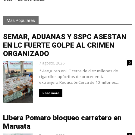
Mas Populares
SEMAR, ADUANAS Y SSPC ASESTAN
EN LC FUERTE GOLPE AL CRIMEN
ORGANIZADO
7 agosto, 2026
0
* Aseguran en LC cerca de diez millones de
cigarrillos apócrifos de procedencia
extranjera.RedacciónCerca de 10 millones...
Read more
Libera Pomaro bloqueo carretero en
Maruata