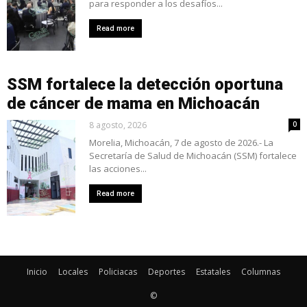
para responder a los desafíos...
Read more
SSM fortalece la detección oportuna
de cáncer de mama en Michoacán
8 agosto, 2026
0
Morelia, Michoacán, 7 de agosto de 2026.- La
Secretaría de Salud de Michoacán (SSM) fortalece
las acciones...
Read more
Inicio
Locales
Policiacas
Deportes
Estatales
Columnas
©