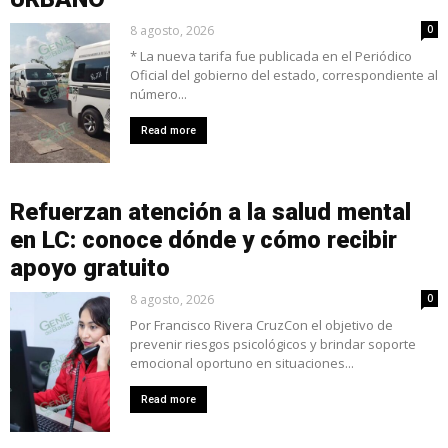
8 agosto, 2026
0
* La nueva tarifa fue publicada en el Periódico
Oficial del gobierno del estado, correspondiente al
número...
Read more
Refuerzan atención a la salud mental
en LC: conoce dónde y cómo recibir
apoyo gratuito
8 agosto, 2026
0
Por Francisco Rivera CruzCon el objetivo de
prevenir riesgos psicológicos y brindar soporte
emocional oportuno en situaciones...
Read more