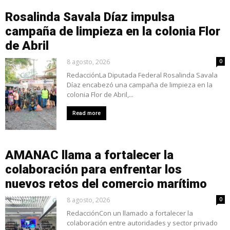
Rosalinda Savala Díaz impulsa
campaña de limpieza en la colonia Flor
de Abril
8 agosto, 2026
0
RedacciónLa Diputada Federal Rosalinda Savala
Díaz encabezó una campaña de limpieza en la
colonia Flor de Abril,...
Read more
AMANAC llama a fortalecer la
colaboración para enfrentar los
nuevos retos del comercio marítimo
8 agosto, 2026
0
RedacciónCon un llamado a fortalecer la
colaboración entre autoridades y sector privado