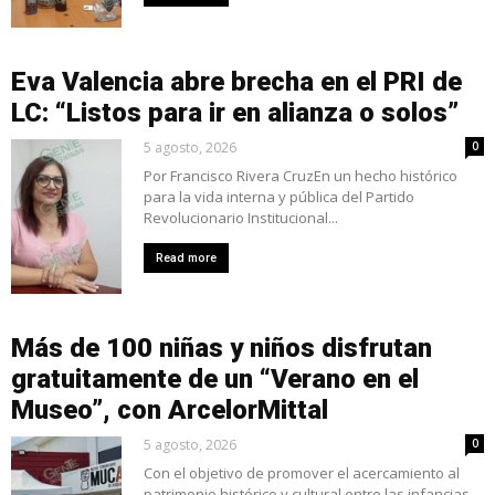
Eva Valencia abre brecha en el PRI de
LC: “Listos para ir en alianza o solos”
5 agosto, 2026
0
Por Francisco Rivera CruzEn un hecho histórico
para la vida interna y pública del Partido
Revolucionario Institucional...
Read more
Más de 100 niñas y niños disfrutan
gratuitamente de un “Verano en el
Museo”, con ArcelorMittal
5 agosto, 2026
0
Con el objetivo de promover el acercamiento al
patrimonio histórico y cultural entre las infancias,