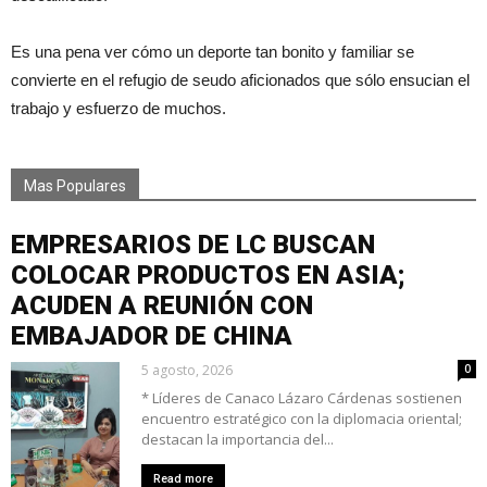
Es una pena ver cómo un deporte tan bonito y familiar se
convierte en el refugio de seudo aficionados que sólo ensucian el
trabajo y esfuerzo de muchos.
Mas Populares
EMPRESARIOS DE LC BUSCAN
COLOCAR PRODUCTOS EN ASIA;
ACUDEN A REUNIÓN CON
EMBAJADOR DE CHINA
5 agosto, 2026
0
* Líderes de Canaco Lázaro Cárdenas sostienen
encuentro estratégico con la diplomacia oriental;
destacan la importancia del...
Read more