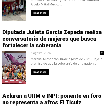
ArcelorMittal México,...
Read more
Diputada Julieta García Zepeda realiza
conversatorio de mujeres que busca
fortalecer la soberanía
5 agosto, 2026
0
Morelia, Michoacán, 04 de agosto de 2026.- Bajo la
premisa de que la soberanía de una nación...
Read more
Aclaran a UIIM e INPI: ponente en foro
no representa a afros El Ticuiz