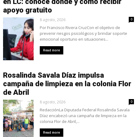
en LC: conoce dónde y cómo recibir
apoyo gratuito
8 agosto, 2026
0
Por Francisco Rivera CruzCon el objetivo de
prevenir riesgos psicológicos y brindar soporte
emocional oportuno en situaciones...
Read more
Rosalinda Savala Díaz impulsa
campaña de limpieza en la colonia Flor
de Abril
8 agosto, 2026
0
RedacciónLa Diputada Federal Rosalinda Savala
Díaz encabezó una campaña de limpieza en la
colonia Flor de Abril,...
Read more