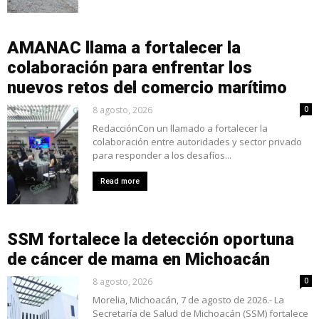
AMANAC llama a fortalecer la
colaboración para enfrentar los
nuevos retos del comercio marítimo
8 agosto, 2026
0
RedacciónCon un llamado a fortalecer la
colaboración entre autoridades y sector privado
para responder a los desafíos...
Read more
SSM fortalece la detección oportuna
de cáncer de mama en Michoacán
8 agosto, 2026
0
Morelia, Michoacán, 7 de agosto de 2026.- La
Secretaría de Salud de Michoacán (SSM) fortalece