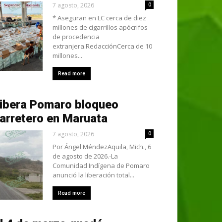
7 agosto, 2026
0
* Aseguran en LC cerca de diez
millones de cigarrillos apócrifos
de procedencia
extranjera.RedacciónCerca de 10
millones...
Read more
ibera Pomaro bloqueo
arretero en Maruata
7 agosto, 2026
0
Por Ángel MéndezAquila, Mich., 6
de agosto de 2026.-La
Comunidad Indígena de Pomaro
anunció la liberación total...
Read more