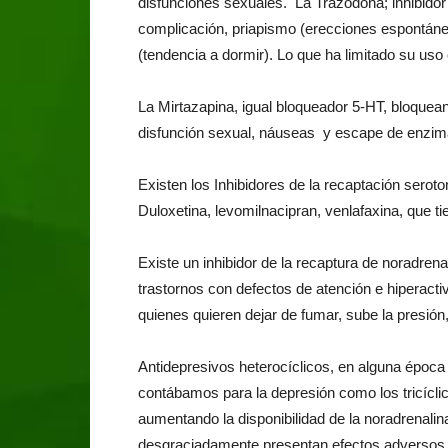
disfunciones sexuales. La Trazodona; inhibidor 
complicación, priapismo (erecciones espontáneas
(tendencia a dormir). Lo que ha limitado su uso
La Mirtazapina, igual bloqueador 5-HT, bloquean
disfunción sexual, náuseas y escape de enzima
Existen los Inhibidores de la recaptación serot
Duloxetina, levomilnacipran, venlafaxina, que tie
Existe un inhibidor de la recaptura de noradren
trastornos con defectos de atención e hiperacti
quienes quieren dejar de fumar, sube la presión
Antidepresivos heterocíclicos, en alguna época
contábamos para la depresión como los tricíclico
aumentando la disponibilidad de la noradrenalin
desgraciadamente presentan efectos adversos, y