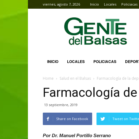
viernes, agosto 7, 2026
Inicio
Locales
Policiacas
Gente
del
Balsas
INICIO
LOCALES
POLICIACAS
DEPOR
Home
Salud en el Balsas
Farmacología de la dep
Farmacología de 
13 septiembre, 2019
Share on Facebook
Tweet on Twitt
Por Dr. Manuel Portillo Serrano