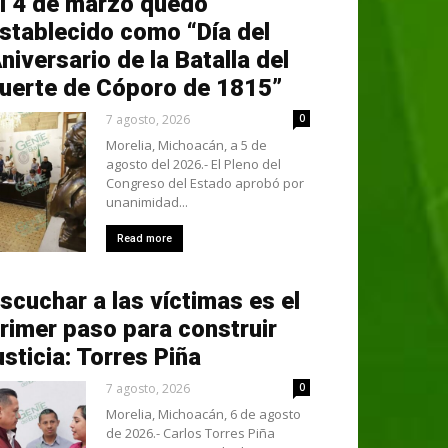
l 4 de marzo quedó
stablecido como “Día del
niversario de la Batalla del
uerte de Cóporo de 1815”
7 agosto, 2026
0
Morelia, Michoacán, a 5 de
agosto del 2026.- El Pleno del
Congreso del Estado aprobó por
unanimidad...
Read more
scuchar a las víctimas es el
rimer paso para construir
usticia: Torres Piña
7 agosto, 2026
0
Morelia, Michoacán, 6 de agosto
de 2026.- Carlos Torres Piña