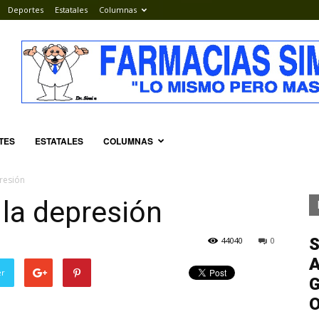
Deportes
Estatales
Columnas
TES
ESTATALES
COLUMNAS
resión
la depresión
S
44040
0
A
er
G