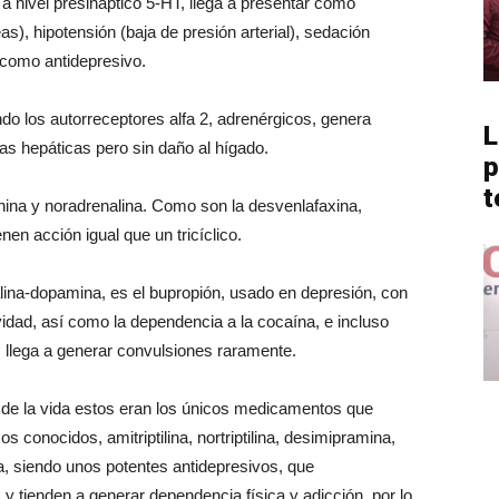
a nivel presináptico 5-HT, llega a presentar como
), hipotensión (baja de presión arterial), sedación
 como antidepresivo.
do los autorreceptores alfa 2, adrenérgicos, genera
L
s hepáticas pero sin daño al hígado.
p
t
onina y noradrenalina. Como son la desvenlafaxina,
nen acción igual que un tricíclico.
alina-dopamina, es el bupropión, usado en depresión, con
vidad, así como la dependencia a la cocaína, e incluso
, llega a generar convulsiones raramente.
 de la vida estos eran los únicos medicamentos que
s conocidos, amitriptilina, nortriptilina, desimipramina,
a, siendo unos potentes antidepresivos, que
 tienden a generar dependencia física y adicción, por lo