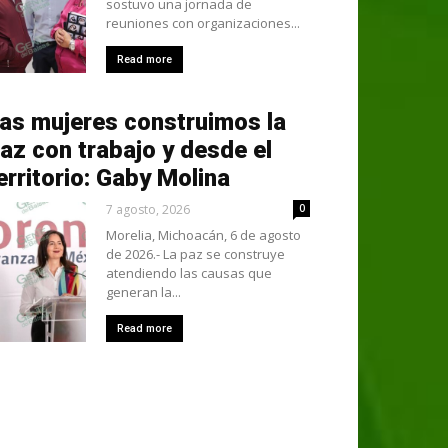
sostuvo una jornada de
reuniones con organizaciones...
Read more
as mujeres construimos la
az con trabajo y desde el
erritorio: Gaby Molina
7 agosto, 2026
0
Morelia, Michoacán, 6 de agosto
de 2026.- La paz se construye
atendiendo las causas que
generan la...
Read more