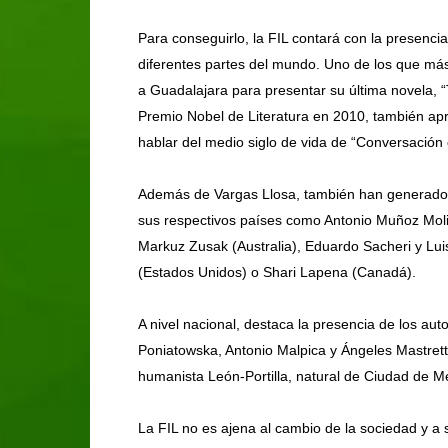
Para conseguirlo, la FIL contará con la presenci
diferentes partes del mundo. Uno de los que má
a Guadalajara para presentar su última novela, 
Premio Nobel de Literatura en 2010, también apr
hablar del medio siglo de vida de “Conversación 
Además de Vargas Llosa, también han generado e
sus respectivos países como Antonio Muñoz Moli
Markuz Zusak (Australia), Eduardo Sacheri y Luis
(Estados Unidos) o Shari Lapena (Canadá).
A nivel nacional, destaca la presencia de los au
Poniatowska, Antonio Malpica y Ángeles Mastret
humanista León-Portilla, natural de Ciudad de Mé
La FIL no es ajena al cambio de la sociedad y a 