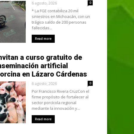
6 agosto, 2026
0
* La FGE contabiliza 20 mil
siniestros en Michoacán, con un
trágico saldo de 200 personas
fallecidas...
Read more
nvitan a curso gratuito de
nseminación artificial
orcina en Lázaro Cárdenas
6 agosto, 2026
0
Por Francisco Rivera CruzCon el
firme propósito de fortalecer al
sector porcícola regional
mediante la innovación y...
Read more