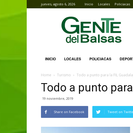
jueves, agosto 6, 2026
Inicio
Locales
Policiacas
Gente
del
Balsas
INICIO
LOCALES
POLICIACAS
DEPOR
Home
Turismo
Todo a punto para la FIL Guadala
Todo a punto para
19 noviembre, 2019
Share on Facebook
Tweet on Twitt