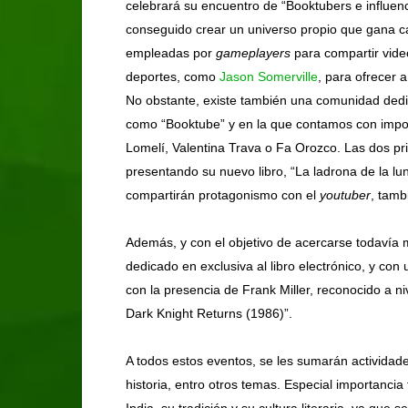
celebrará su encuentro de “Booktubers e influenc
conseguido crear un universo propio que gana c
empleadas por
gameplayers
para compartir video
deportes, como
Jason Somerville
, para ofrecer 
No obstante, existe también una comunidad dedic
como “Booktube” y en la que contamos con impo
Lomelí, Valentina Trava o Fa Orozco. Las dos pr
presentando su nuevo libro, “La ladrona de la lu
compartirán protagonismo con el
youtuber
, tam
Además, y con el objetivo de acercarse todavía m
dedicado en exclusiva al libro electrónico, y con
con la presencia de Frank Miller, reconocido a ni
Dark Knight Returns (1986)”.
A todos estos eventos, se les sumarán actividade
historia, entro otros temas. Especial importanci