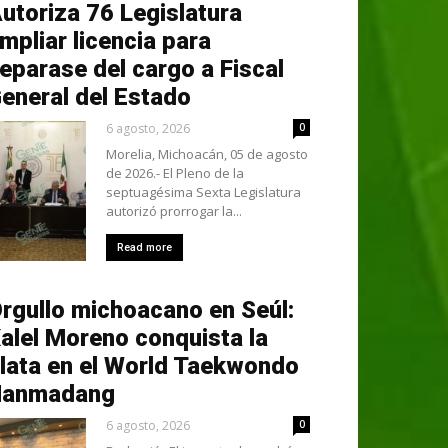
utoriza 76 Legislatura
mpliar licencia para
eparase del cargo a Fiscal
eneral del Estado
6 agosto, 2026
0
Morelia, Michoacán, 05 de agosto
de 2026.- El Pleno de la
septuagésima Sexta Legislatura
autorizó prorrogar la...
Read more
rgullo michoacano en Seúl:
alel Moreno conquista la
lata en el World Taekwondo
Hanmadang
6 agosto, 2026
0