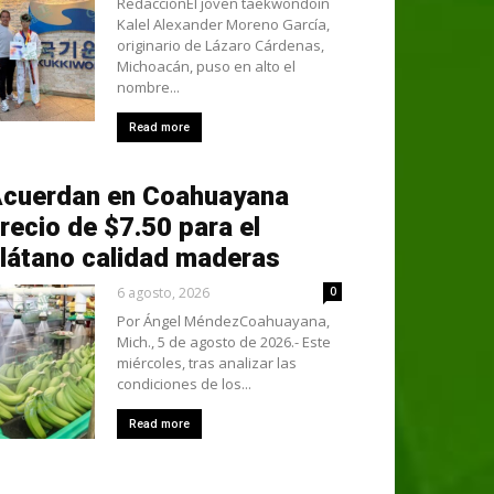
RedacciónEl joven taekwondoín
Kalel Alexander Moreno García,
originario de Lázaro Cárdenas,
Michoacán, puso en alto el
nombre...
Read more
cuerdan en Coahuayana
recio de $7.50 para el
látano calidad maderas
6 agosto, 2026
0
Por Ángel MéndezCoahuayana,
Mich., 5 de agosto de 2026.- Este
miércoles, tras analizar las
condiciones de los...
Read more