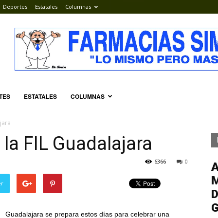
Deportes
Estatales
Columnas
TES
ESTATALES
COLUMNAS
jara
 la FIL Guadalajara
6366
0
M
er
D
G
Guadalajara se prepara estos días para celebrar una