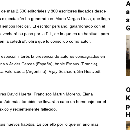
A
a
a de más 2.500 editoriales y 800 escritores llegados desde
s
s expectación ha generado es Mario Vargas Llosa, que llega
“Tiempos Recios”. El escritor peruano, galardonado con el
G
ovechará su paso por la FIL, de la que es un habitual, para
en la catedral”, obra que lo consolidó como autor.
special interés la presencia de autores consagrados en
na y Javier Cercas (España), Annie Ernaux (Francia),
a Valenzuela (Argentina), Vijay Seshadri, Siri Hustvedt
O
tores David Huerta, Francisco Martín Moreno, Elena
K
ta. Además, también se llevará a cabo un homenaje por el
p
xico y recientemente fallecido.
sus nuevos hábitos. Es por ello por lo que un año más