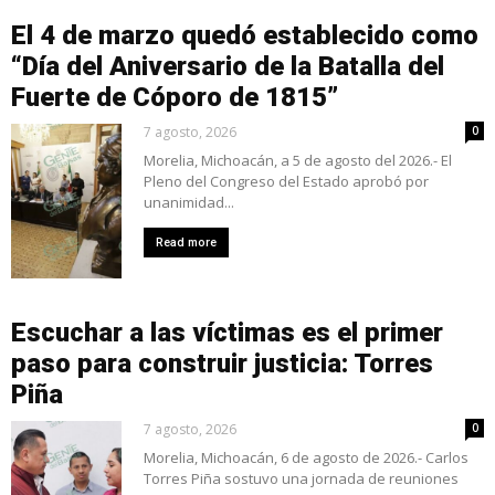
El 4 de marzo quedó establecido como
“Día del Aniversario de la Batalla del
Fuerte de Cóporo de 1815”
7 agosto, 2026
0
Morelia, Michoacán, a 5 de agosto del 2026.- El
Pleno del Congreso del Estado aprobó por
unanimidad...
Read more
Escuchar a las víctimas es el primer
paso para construir justicia: Torres
Piña
7 agosto, 2026
0
Morelia, Michoacán, 6 de agosto de 2026.- Carlos
Torres Piña sostuvo una jornada de reuniones