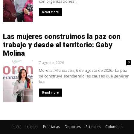
con organizaciones...
Read more
Las mujeres construimos la paz con
trabajo y desde el territorio: Gaby
Molina
7 agosto, 2026
0
Morelia, Michoacán, 6 de agosto de 2026.- La paz
se construye atendiendo las causas que generan
la...
Read more
Inicio
Locales
Policiacas
Deportes
Estatales
Columnas