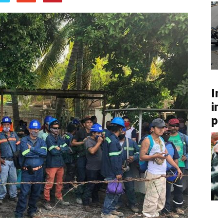
I
i
p