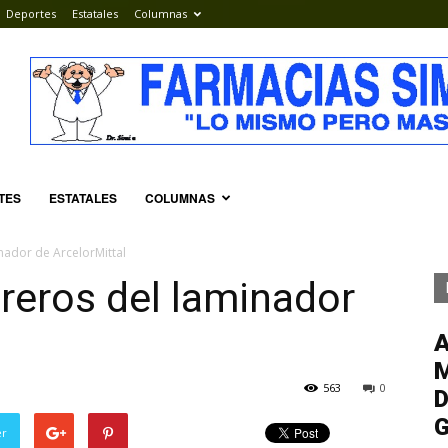
Deportes
Estatales
Columnas
TES
ESTATALES
COLUMNAS
nador de ArcelorMittal
reros del laminador
M
563
0
D
G
er