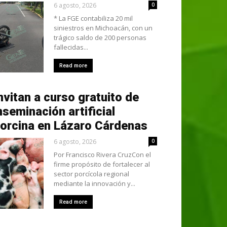
6 agosto, 2026
0
* La FGE contabiliza 20 mil
siniestros en Michoacán, con un
trágico saldo de 200 personas
fallecidas...
Read more
nvitan a curso gratuito de
nseminación artificial
orcina en Lázaro Cárdenas
6 agosto, 2026
0
Por Francisco Rivera CruzCon el
firme propósito de fortalecer al
sector porcícola regional
mediante la innovación y...
Read more