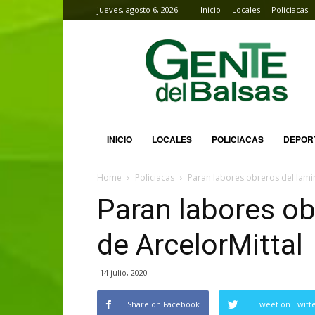
jueves, agosto 6, 2026
Inicio
Locales
Policiacas
Gente
del
Balsas
INICIO
LOCALES
POLICIACAS
DEPOR
Home
Policiacas
Paran labores obreros del lami
Paran labores ob
de ArcelorMittal
14 julio, 2020
Share on Facebook
Tweet on Twitt