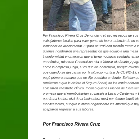
Por Francisco Rivera Cruz Denuncian retraso en pagos de sus 
trabajadores locales para traer gente de fuera, además de no cu
laminador de ArcelorMittal. El paro ocurrió con plantón frente a
quienes nombraron una representación que acudió a una mesa d
inconformidad enumeraron que el turno nocturno cualquier empr
económica, mientras Coconal los cita a laborar el sábado y pag
como la empresa juzga, si es que las contempla, porque muchas
que cuando se descansó por la situación crítica de COVID-19, p
pagó primera semana que se dijo quedaba en fondo. Señalan qu
remitieron a que la hiciera el Seguro Social, se les están cobran
solicitaron el estudio clínico. Incluso quienes vienen de fuera t
promesa que el reembolsarían su pasaje a Lázaro Cárdenas y ten
que frena la obra civil de la laminadora será por tiempo indefi
manifestantes, aunque la mesa negociadora les informó que ha
aceptaron regresar a sus labores.
Por Francisco Rivera Cruz