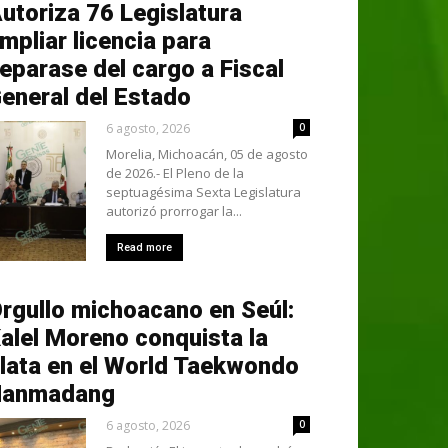
utoriza 76 Legislatura
mpliar licencia para
eparase del cargo a Fiscal
eneral del Estado
6 agosto, 2026
0
Morelia, Michoacán, 05 de agosto
de 2026.- El Pleno de la
septuagésima Sexta Legislatura
autorizó prorrogar la...
Read more
rgullo michoacano en Seúl:
alel Moreno conquista la
lata en el World Taekwondo
Hanmadang
6 agosto, 2026
0