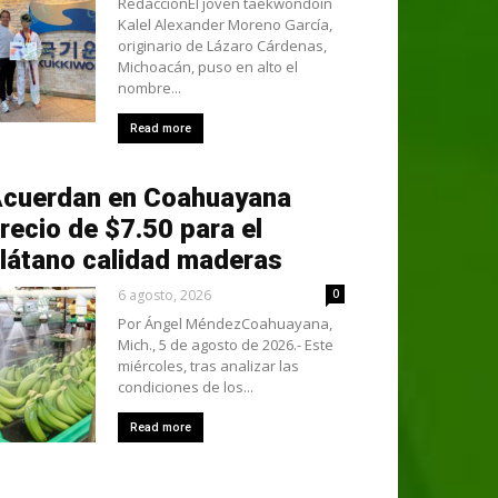
RedacciónEl joven taekwondoín
Kalel Alexander Moreno García,
originario de Lázaro Cárdenas,
Michoacán, puso en alto el
nombre...
Read more
cuerdan en Coahuayana
recio de $7.50 para el
látano calidad maderas
6 agosto, 2026
0
Por Ángel MéndezCoahuayana,
Mich., 5 de agosto de 2026.- Este
miércoles, tras analizar las
condiciones de los...
Read more