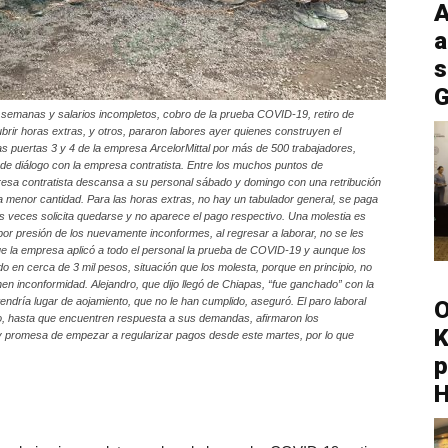
A
a
s
G
semanas y salarios incompletos, cobro de la prueba COVID-19, retiro de
brir horas extras, y otros, pararon labores ayer quienes construyen el
 las puertas 3 y 4 de la empresa ArcelorMittal por más de 500 trabajadores,
e diálogo con la empresa contratista. Entre los muchos puntos de
esa contratista descansa a su personal sábado y domingo con una retribución
a menor cantidad. Para las horas extras, no hay un tabulador general, se paga
 veces solicita quedarse y no aparece el pago respectivo. Una molestia es
or presión de los nuevamente inconformes, al regresar a laborar, no se les
e la empresa aplicó a todo el personal la prueba de COVID-19 y aunque los
do en cerca de 3 mil pesos, situación que los molesta, porque en principio, no
ienen inconformidad. Alejandro, que dijo llegó de Chiapas, “fue ganchado” con la
dría lugar de aojamiento, que no le han cumplido, aseguró. El paro laboral
O
nido, hasta que encuentren respuesta a sus demandas, afirmaron los
K
y promesa de empezar a regularizar pagos desde este martes, por lo que
p