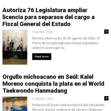
Autoriza 76 Legislatura ampliar
licencia para separase del cargo a
Fiscal General del Estado
6 agosto, 2026
0
Morelia, Michoacán, 05 de agosto de 2026.- El
Pleno de la septuagésima Sexta Legislatura
autorizó prorrogar la...
Read more
Orgullo michoacano en Seúl: Kalel
Moreno conquista la plata en el World
Taekwondo Hanmadang
6 agosto, 2026
0
RedacciónEl joven taekwondoín Kalel Alexander
Moreno García, originario de Lázaro Cárdenas,