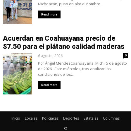
Michoacán, puso en alto el nombre...
Read more
Acuerdan en Coahuayana precio de
$7.50 para el plátano calidad maderas
6 agosto, 2026
0
Por Ángel MéndezCoahuayana, Mich., 5 de agosto
de 2026.- Este miércoles, tras analizar las
condiciones de los...
Read more
Inicio
Locales
Policiacas
Deportes
Estatales
Columnas
©