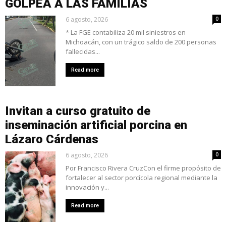
GOLPEA A LAS FAMILIAS
6 agosto, 2026
0
* La FGE contabiliza 20 mil siniestros en
Michoacán, con un trágico saldo de 200 personas
fallecidas...
Read more
Invitan a curso gratuito de
inseminación artificial porcina en
Lázaro Cárdenas
6 agosto, 2026
0
Por Francisco Rivera CruzCon el firme propósito de
fortalecer al sector porcícola regional mediante la
innovación y...
Read more