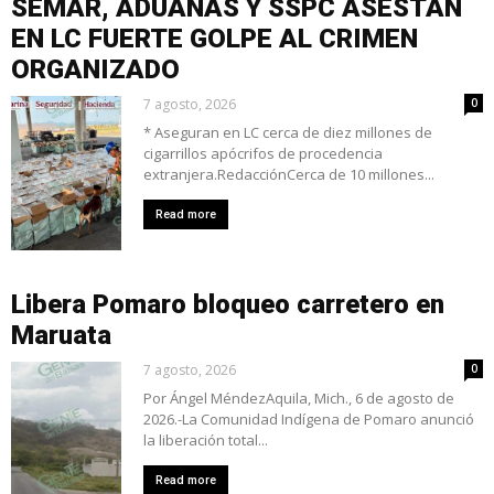
SEMAR, ADUANAS Y SSPC ASESTAN
EN LC FUERTE GOLPE AL CRIMEN
ORGANIZADO
7 agosto, 2026
0
* Aseguran en LC cerca de diez millones de
cigarrillos apócrifos de procedencia
extranjera.RedacciónCerca de 10 millones...
Read more
Libera Pomaro bloqueo carretero en
Maruata
7 agosto, 2026
0
Por Ángel MéndezAquila, Mich., 6 de agosto de
2026.-La Comunidad Indígena de Pomaro anunció
la liberación total...
Read more