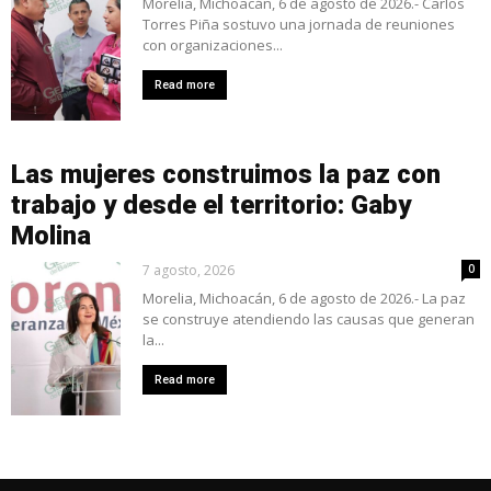
Morelia, Michoacán, 6 de agosto de 2026.- Carlos
Torres Piña sostuvo una jornada de reuniones
con organizaciones...
Read more
Las mujeres construimos la paz con
trabajo y desde el territorio: Gaby
Molina
7 agosto, 2026
0
Morelia, Michoacán, 6 de agosto de 2026.- La paz
se construye atendiendo las causas que generan
la...
Read more