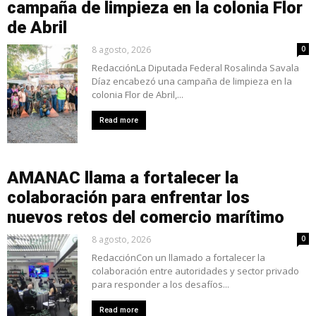
campaña de limpieza en la colonia Flor
de Abril
8 agosto, 2026
0
RedacciónLa Diputada Federal Rosalinda Savala
Díaz encabezó una campaña de limpieza en la
colonia Flor de Abril,...
Read more
AMANAC llama a fortalecer la
colaboración para enfrentar los
nuevos retos del comercio marítimo
8 agosto, 2026
0
RedacciónCon un llamado a fortalecer la
colaboración entre autoridades y sector privado
para responder a los desafíos...
Read more