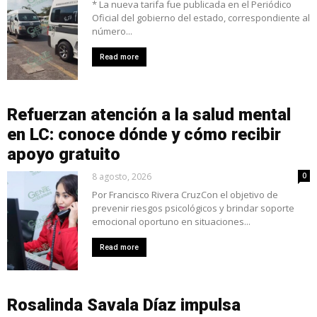
* La nueva tarifa fue publicada en el Periódico
Oficial del gobierno del estado, correspondiente al
número...
Read more
Refuerzan atención a la salud mental
en LC: conoce dónde y cómo recibir
apoyo gratuito
8 agosto, 2026
0
Por Francisco Rivera CruzCon el objetivo de
prevenir riesgos psicológicos y brindar soporte
emocional oportuno en situaciones...
Read more
Rosalinda Savala Díaz impulsa