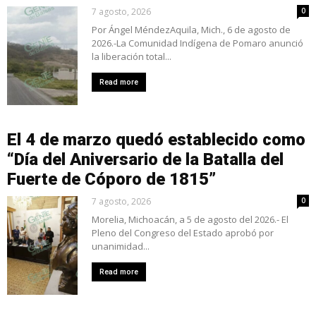
7 agosto, 2026
0
Por Ángel MéndezAquila, Mich., 6 de agosto de
2026.-La Comunidad Indígena de Pomaro anunció
la liberación total...
Read more
El 4 de marzo quedó establecido como
“Día del Aniversario de la Batalla del
Fuerte de Cóporo de 1815”
7 agosto, 2026
0
Morelia, Michoacán, a 5 de agosto del 2026.- El
Pleno del Congreso del Estado aprobó por
unanimidad...
Read more