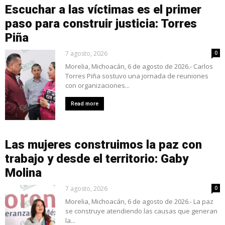
Escuchar a las víctimas es el primer
paso para construir justicia: Torres
Piña
7 agosto, 2026
0
Morelia, Michoacán, 6 de agosto de 2026.- Carlos
Torres Piña sostuvo una jornada de reuniones
con organizaciones...
Read more
Las mujeres construimos la paz con
trabajo y desde el territorio: Gaby
Molina
7 agosto, 2026
0
Morelia, Michoacán, 6 de agosto de 2026.- La paz
se construye atendiendo las causas que generan
la...