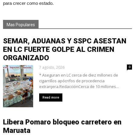
para crecer como estado.
Mas Populares
SEMAR, ADUANAS Y SSPC ASESTAN
EN LC FUERTE GOLPE AL CRIMEN
ORGANIZADO
7 agosto, 2026
0
* Aseguran en LC cerca de diez millones de
cigarrillos apócrifos de procedencia
extranjera.RedacciónCerca de 10 millones...
Read more
Libera Pomaro bloqueo carretero en
Maruata