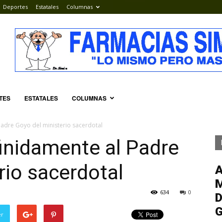
Deportes
Estatales
Columnas
TES
ESTATALES
COLUMNAS
adre Goyo del ministerio sacerdotal
inidamente al Padre
rio sacerdotal
M
634
0
D
G
er