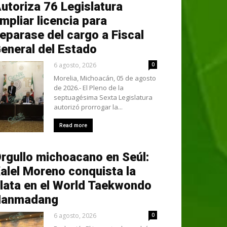
utoriza 76 Legislatura
mpliar licencia para
eparase del cargo a Fiscal
eneral del Estado
6 agosto, 2026
0
Morelia, Michoacán, 05 de agosto
de 2026.- El Pleno de la
septuagésima Sexta Legislatura
autorizó prorrogar la...
Read more
rgullo michoacano en Seúl:
alel Moreno conquista la
lata en el World Taekwondo
Hanmadang
6 agosto, 2026
0