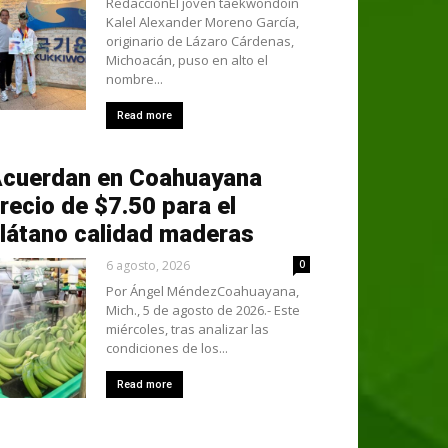
RedacciónEl joven taekwondoín
Kalel Alexander Moreno García,
originario de Lázaro Cárdenas,
Michoacán, puso en alto el
nombre...
Read more
cuerdan en Coahuayana
recio de $7.50 para el
látano calidad maderas
6 agosto, 2026
0
Por Ángel MéndezCoahuayana,
Mich., 5 de agosto de 2026.- Este
miércoles, tras analizar las
condiciones de los...
Read more