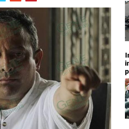
I
i
p