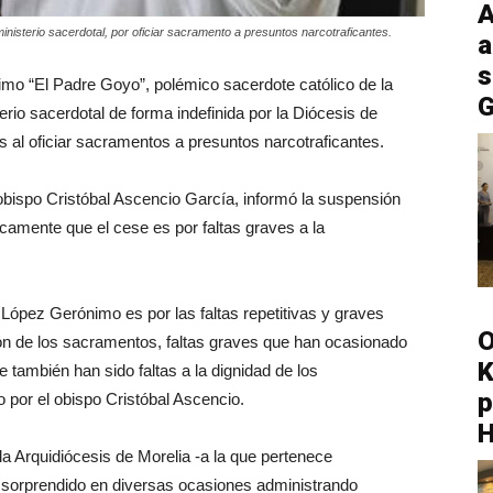
A
inisterio sacerdotal, por oficiar sacramento a presuntos narcotraficantes.
a
s
mo “El Padre Goyo”, polémico sacerdote católico de la
G
erio sacerdotal de forma indefinida por la Diócesis de
as al oficiar sacramentos a presuntos narcotraficantes.
obispo Cristóbal Ascencio García, informó la suspensión
camente que el cese es por faltas graves a la
López Gerónimo es por las faltas repetitivas y graves
O
ción de los sacramentos, faltas graves que han ocasionado
K
 también han sido faltas a la dignidad de los
p
por el obispo Cristóbal Ascencio.
la Arquidiócesis de Morelia -a la que pertenece
e sorprendido en diversas ocasiones administrando