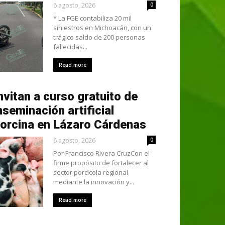
6 agosto, 2026
0
* La FGE contabiliza 20 mil
siniestros en Michoacán, con un
trágico saldo de 200 personas
fallecidas...
Read more
nvitan a curso gratuito de
nseminación artificial
orcina en Lázaro Cárdenas
6 agosto, 2026
0
Por Francisco Rivera CruzCon el
firme propósito de fortalecer al
sector porcícola regional
mediante la innovación y...
Read more