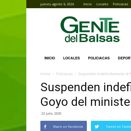
jueves, agosto 6, 2026
Inicio
Locales
Policiacas
Gente
del
Balsas
INICIO
LOCALES
POLICIACAS
DEPOR
Home
Policiacas
Suspenden indefinidamente al P
Suspenden indef
Goyo del ministe
22 julio, 2020
Share on Facebook
Tweet on Twitt