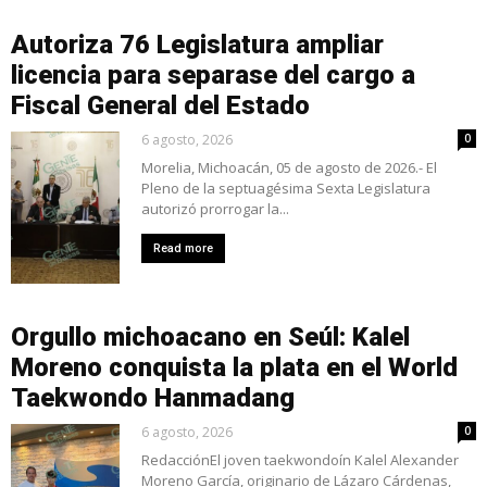
Autoriza 76 Legislatura ampliar
licencia para separase del cargo a
Fiscal General del Estado
6 agosto, 2026
0
Morelia, Michoacán, 05 de agosto de 2026.- El
Pleno de la septuagésima Sexta Legislatura
autorizó prorrogar la...
Read more
Orgullo michoacano en Seúl: Kalel
Moreno conquista la plata en el World
Taekwondo Hanmadang
6 agosto, 2026
0
RedacciónEl joven taekwondoín Kalel Alexander
Moreno García, originario de Lázaro Cárdenas,