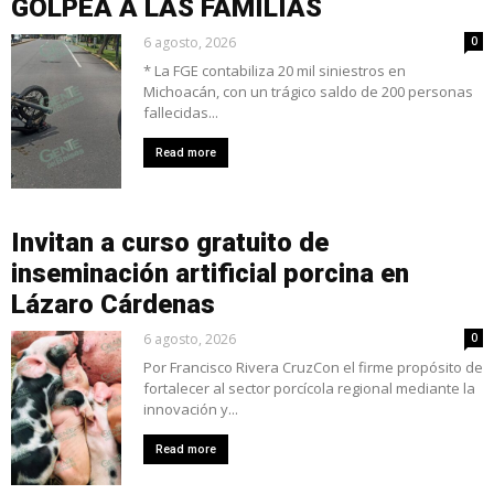
GOLPEA A LAS FAMILIAS
6 agosto, 2026
0
* La FGE contabiliza 20 mil siniestros en
Michoacán, con un trágico saldo de 200 personas
fallecidas...
Read more
Invitan a curso gratuito de
inseminación artificial porcina en
Lázaro Cárdenas
6 agosto, 2026
0
Por Francisco Rivera CruzCon el firme propósito de
fortalecer al sector porcícola regional mediante la
innovación y...
Read more