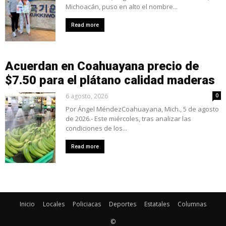
Michoacán, puso en alto el nombre...
Read more
Acuerdan en Coahuayana precio de
$7.50 para el plátano calidad maderas
6 agosto, 2026
0
Por Ángel MéndezCoahuayana, Mich., 5 de agosto
de 2026.- Este miércoles, tras analizar las
condiciones de los...
Read more
Inicio
Locales
Policiacas
Deportes
Estatales
Columnas
©