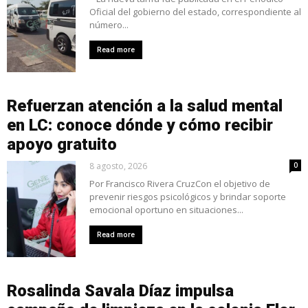
Oficial del gobierno del estado, correspondiente al
número...
Read more
Refuerzan atención a la salud mental
en LC: conoce dónde y cómo recibir
apoyo gratuito
8 agosto, 2026
0
Por Francisco Rivera CruzCon el objetivo de
prevenir riesgos psicológicos y brindar soporte
emocional oportuno en situaciones...
Read more
Rosalinda Savala Díaz impulsa