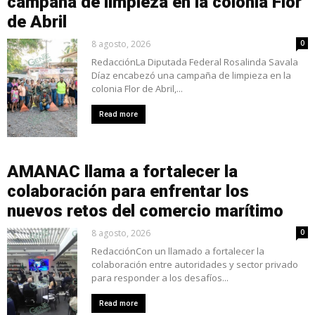
campaña de limpieza en la colonia Flor
de Abril
8 agosto, 2026
0
RedacciónLa Diputada Federal Rosalinda Savala
Díaz encabezó una campaña de limpieza en la
colonia Flor de Abril,...
Read more
AMANAC llama a fortalecer la
colaboración para enfrentar los
nuevos retos del comercio marítimo
8 agosto, 2026
0
RedacciónCon un llamado a fortalecer la
colaboración entre autoridades y sector privado
para responder a los desafíos...
Read more