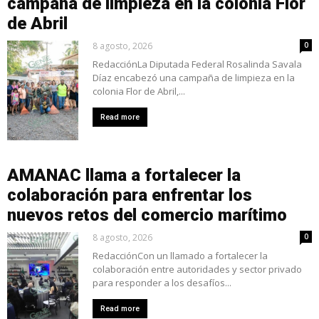
campaña de limpieza en la colonia Flor
de Abril
8 agosto, 2026
0
RedacciónLa Diputada Federal Rosalinda Savala
Díaz encabezó una campaña de limpieza en la
colonia Flor de Abril,...
Read more
AMANAC llama a fortalecer la
colaboración para enfrentar los
nuevos retos del comercio marítimo
8 agosto, 2026
0
RedacciónCon un llamado a fortalecer la
colaboración entre autoridades y sector privado
para responder a los desafíos...
Read more