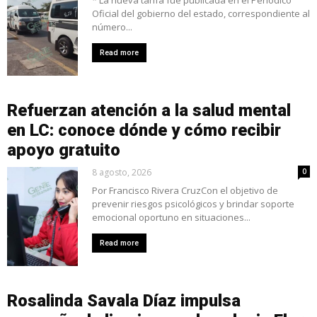
* La nueva tarifa fue publicada en el Periódico
Oficial del gobierno del estado, correspondiente al
número...
Read more
Refuerzan atención a la salud mental
en LC: conoce dónde y cómo recibir
apoyo gratuito
8 agosto, 2026
0
Por Francisco Rivera CruzCon el objetivo de
prevenir riesgos psicológicos y brindar soporte
emocional oportuno en situaciones...
Read more
Rosalinda Savala Díaz impulsa