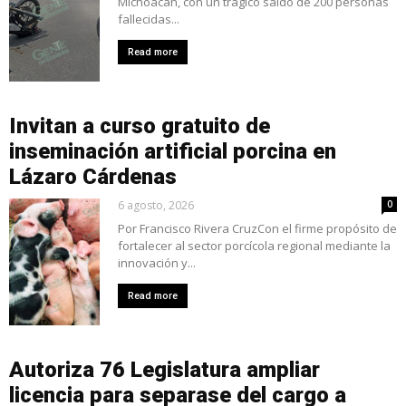
Michoacán, con un trágico saldo de 200 personas
fallecidas...
Read more
Invitan a curso gratuito de
inseminación artificial porcina en
Lázaro Cárdenas
6 agosto, 2026
0
Por Francisco Rivera CruzCon el firme propósito de
fortalecer al sector porcícola regional mediante la
innovación y...
Read more
Autoriza 76 Legislatura ampliar
licencia para separase del cargo a