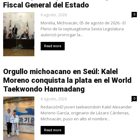
Fiscal General del Estado
6 agosto, 2026
0
Morelia, Michoacán, 05 de agosto de 2026.- El
Pleno de la septuagésima Sexta Legislatura
autorizó prorrogar la...
Read more
Orgullo michoacano en Seúl: Kalel
Moreno conquista la plata en el World
Taekwondo Hanmadang
6 agosto, 2026
0
RedacciónEl joven taekwondoín Kalel Alexander
Moreno García, originario de Lázaro Cárdenas,
Michoacán, puso en alto el nombre...
Read more