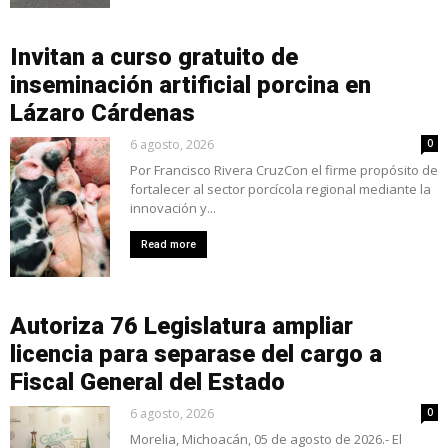
Invitan a curso gratuito de
inseminación artificial porcina en
Lázaro Cárdenas
6 agosto, 2026
0
Por Francisco Rivera CruzCon el firme propósito de
fortalecer al sector porcícola regional mediante la
innovación y...
Read more
Autoriza 76 Legislatura ampliar
licencia para separase del cargo a
Fiscal General del Estado
6 agosto, 2026
0
Morelia, Michoacán, 05 de agosto de 2026.- El