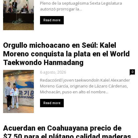
Pleno de la septuagésima Sexta Legislatura
autorizó prorrogar la...
Read more
Orgullo michoacano en Seúl: Kalel
Moreno conquista la plata en el World
Taekwondo Hanmadang
6 agosto, 2026
0
RedacciónEl joven taekwondoín Kalel Alexander
Moreno García, originario de Lázaro Cárdenas,
Michoacán, puso en alto el nombre...
Read more
Acuerdan en Coahuayana precio de
$7.50 para el plátano calidad maderas