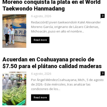
Moreno conquista la plata en el World
Taekwondo Hanmadang
6 agosto, 2026
0
RedacciónEl joven taekwondoín Kalel Alexander
Moreno García, originario de Lázaro Cárdenas,
Michoacán, puso en alto el nombre...
Read more
Acuerdan en Coahuayana precio de
$7.50 para el plátano calidad maderas
6 agosto, 2026
0
Por Ángel MéndezCoahuayana, Mich., 5 de agosto
de 2026.- Este miércoles, tras analizar las
condiciones de los...
Read more