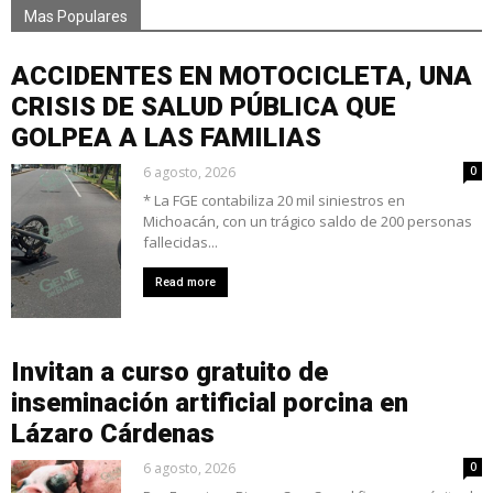
Mas Populares
ACCIDENTES EN MOTOCICLETA, UNA
CRISIS DE SALUD PÚBLICA QUE
GOLPEA A LAS FAMILIAS
6 agosto, 2026
0
* La FGE contabiliza 20 mil siniestros en
Michoacán, con un trágico saldo de 200 personas
fallecidas...
Read more
Invitan a curso gratuito de
inseminación artificial porcina en
Lázaro Cárdenas
6 agosto, 2026
0