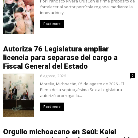
Por Francisco Rivera CruzCon el firme propósito de
fortalecer al sector porcícola regional mediante la
innovación y...
Read more
Autoriza 76 Legislatura ampliar
licencia para separase del cargo a
Fiscal General del Estado
6 agosto, 2026
0
Morelia, Michoacán, 05 de agosto de 2026.- El
Pleno de la septuagésima Sexta Legislatura
autorizó prorrogar la...
Read more
Orgullo michoacano en Seúl: Kalel