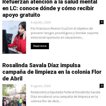
Refuerzan atención a la salud mental
en LC: conoce dónde y cómo recibir
apoyo gratuito
8 agosto, 2026
0
Por Francisco Rivera CruzCon el objetivo de
prevenir riesgos psicológicos y brindar soporte
emocional oportuno en situaciones...
Read more
Rosalinda Savala Díaz impulsa
campaña de limpieza en la colonia Flor
de Abril
8 agosto, 2026
0
RedacciónLa Diputada Federal Rosalinda Savala
Díaz encabezó una campaña de limpieza en la
colonia Flor de Abril,...