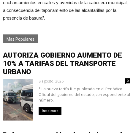
encharcamientos en calles y avenidas de la cabecera municipal,
a consecuencia del taponamiento de las alcantarillas por la
presencia de basura”.
Mas Populares
AUTORIZA GOBIERNO AUMENTO DE
10% A TARIFAS DEL TRANSPORTE
URBANO
8 agosto, 2026
0
* La nueva tarifa fue publicada en el Periódico
Oficial del gobierno del estado, correspondiente al
número...
Read more