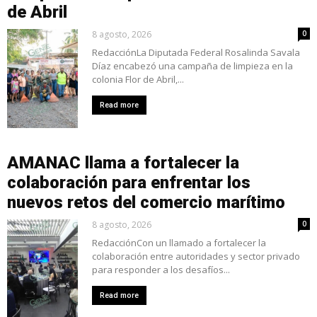
de Abril
8 agosto, 2026
0
RedacciónLa Diputada Federal Rosalinda Savala
Díaz encabezó una campaña de limpieza en la
colonia Flor de Abril,...
Read more
AMANAC llama a fortalecer la
colaboración para enfrentar los
nuevos retos del comercio marítimo
8 agosto, 2026
0
RedacciónCon un llamado a fortalecer la
colaboración entre autoridades y sector privado
para responder a los desafíos...
Read more