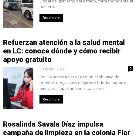
Oficial del gobierno del estado, correspondiente al
número...
Read more
Refuerzan atención a la salud mental
en LC: conoce dónde y cómo recibir
apoyo gratuito
8 agosto, 2026
0
Por Francisco Rivera CruzCon el objetivo de
prevenir riesgos psicológicos y brindar soporte
emocional oportuno en situaciones...
Read more
Rosalinda Savala Díaz impulsa
campaña de limpieza en la colonia Flor