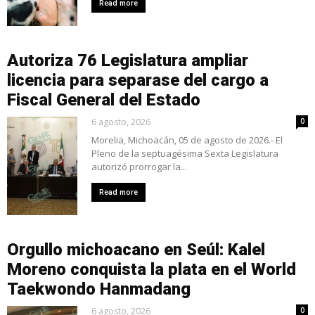
Read more
Autoriza 76 Legislatura ampliar
licencia para separase del cargo a
Fiscal General del Estado
6 agosto, 2026
0
Morelia, Michoacán, 05 de agosto de 2026.- El
Pleno de la septuagésima Sexta Legislatura
autorizó prorrogar la...
Read more
Orgullo michoacano en Seúl: Kalel
Moreno conquista la plata en el World
Taekwondo Hanmadang
6 agosto, 2026
0