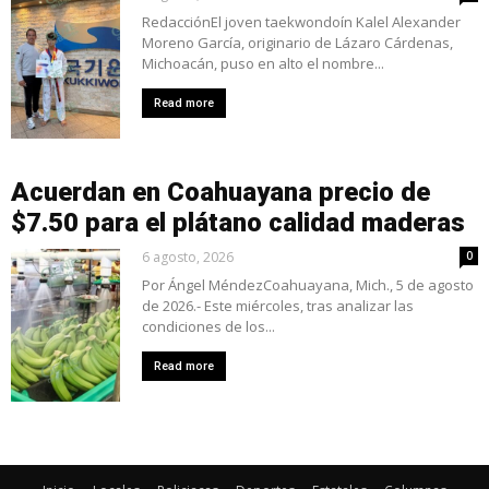
RedacciónEl joven taekwondoín Kalel Alexander
Moreno García, originario de Lázaro Cárdenas,
Michoacán, puso en alto el nombre...
Read more
Acuerdan en Coahuayana precio de
$7.50 para el plátano calidad maderas
6 agosto, 2026
0
Por Ángel MéndezCoahuayana, Mich., 5 de agosto
de 2026.- Este miércoles, tras analizar las
condiciones de los...
Read more