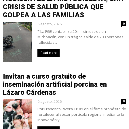
CRISIS DE SALUD PÚBLICA QUE
GOLPEA A LAS FAMILIAS
6 agosto, 2026
0
* La FGE contabiliza 20 mil siniestros en
Michoacán, con un trágico saldo de 200 personas
fallecidas...
Read more
Invitan a curso gratuito de
inseminación artificial porcina en
Lázaro Cárdenas
6 agosto, 2026
0
Por Francisco Rivera CruzCon el firme propósito de
fortalecer al sector porcícola regional mediante la
innovación y...