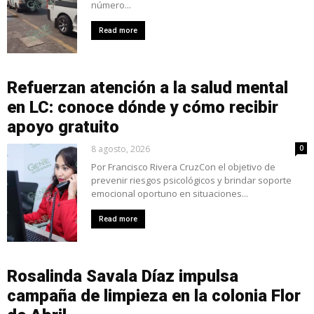
número...
Read more
Refuerzan atención a la salud mental
en LC: conoce dónde y cómo recibir
apoyo gratuito
8 agosto, 2026
0
Por Francisco Rivera CruzCon el objetivo de
prevenir riesgos psicológicos y brindar soporte
emocional oportuno en situaciones...
Read more
Rosalinda Savala Díaz impulsa
campaña de limpieza en la colonia Flor