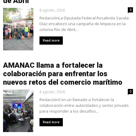
de Abril
8 agosto, 2026
0
RedacciónLa Diputada Federal Rosalinda Savala
Díaz encabezó una campaña de limpieza en la
colonia Flor de Abril,...
Read more
AMANAC llama a fortalecer la
colaboración para enfrentar los
nuevos retos del comercio marítimo
8 agosto, 2026
0
RedacciónCon un llamado a fortalecer la
colaboración entre autoridades y sector privado
para responder a los desafíos...
Read more