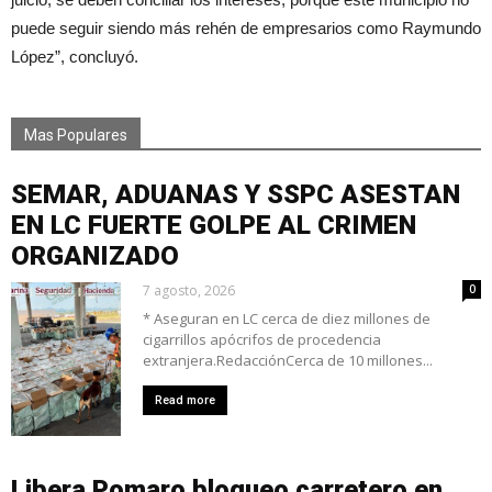
puede seguir siendo más rehén de empresarios como Raymundo
López”, concluyó.
Mas Populares
SEMAR, ADUANAS Y SSPC ASESTAN
EN LC FUERTE GOLPE AL CRIMEN
ORGANIZADO
7 agosto, 2026
0
* Aseguran en LC cerca de diez millones de
cigarrillos apócrifos de procedencia
extranjera.RedacciónCerca de 10 millones...
Read more
Libera Pomaro bloqueo carretero en