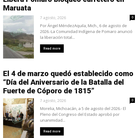
Maruata
7 agosto, 2026
0
Por Ángel MéndezAquila, Mich., 6 de agosto de
2026.-La Comunidad Indígena de Pomaro anunció
la liberación total...
Read more
El 4 de marzo quedó establecido como
“Día del Aniversario de la Batalla del
Fuerte de Cóporo de 1815”
7 agosto, 2026
0
Morelia, Michoacán, a 5 de agosto del 2026.- El
Pleno del Congreso del Estado aprobó por
unanimidad...
Read more