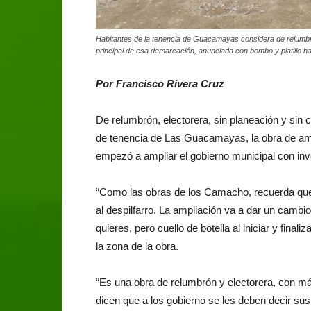
Habitantes de la tenencia de Guacamayas considera de relumbrón
principal de esa demarcación, anunciada con bombo y platillo h
Por Francisco Rivera Cruz
De relumbrón, electorera, sin planeación y sin 
de tenencia de Las Guacamayas, la obra de am
empezó a ampliar el gobierno municipal con inv
“Como las obras de los Camacho, recuerda qu
al despilfarro. La ampliación va a dar un cambio
quieres, pero cuello de botella al iniciar y final
la zona de la obra.
“Es una obra de relumbrón y electorera, con más
dicen que a los gobierno se les deben decir s