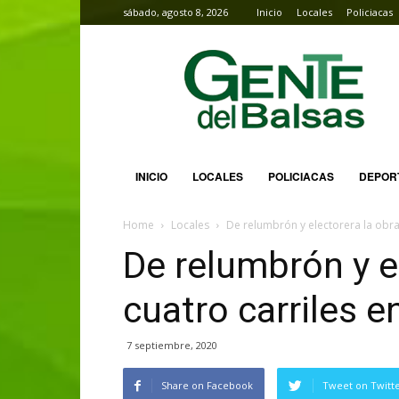
sábado, agosto 8, 2026
Inicio
Locales
Policiacas
Gente
del
Balsas
INICIO
LOCALES
POLICIACAS
DEPOR
Home
Locales
De relumbrón y electorera la obr
De relumbrón y e
cuatro carriles
7 septiembre, 2020
Share on Facebook
Tweet on Twitt