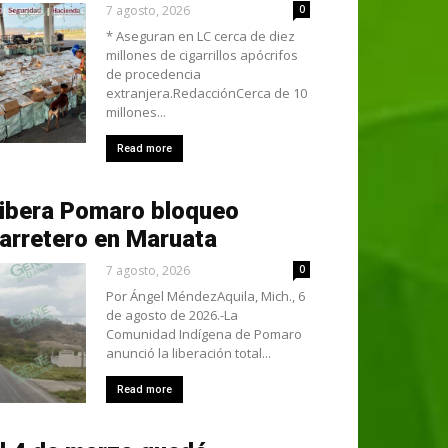
7 agosto, 2026
0
* Aseguran en LC cerca de diez
millones de cigarrillos apócrifos
de procedencia
extranjera.RedacciónCerca de 10
millones...
Read more
ibera Pomaro bloqueo
arretero en Maruata
7 agosto, 2026
0
Por Ángel MéndezAquila, Mich., 6
de agosto de 2026.-La
Comunidad Indígena de Pomaro
anunció la liberación total...
Read more