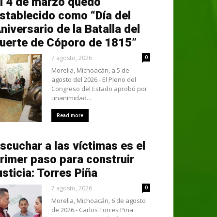
l 4 de marzo quedó
stablecido como “Día del
niversario de la Batalla del
uerte de Cóporo de 1815”
7 agosto, 2026
0
Morelia, Michoacán, a 5 de
agosto del 2026.- El Pleno del
Congreso del Estado aprobó por
unanimidad...
Read more
scuchar a las víctimas es el
rimer paso para construir
usticia: Torres Piña
7 agosto, 2026
0
Morelia, Michoacán, 6 de agosto
de 2026.- Carlos Torres Piña