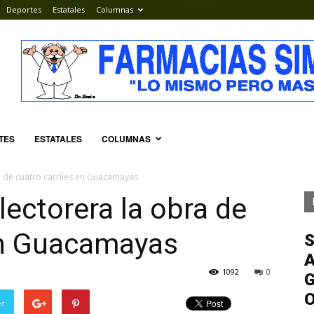
Deportes
Estatales
Columnas
TES
ESTATALES
COLUMNAS
a de cuatro carriles en Guacamayas
lectorera la obra de
 en Guacamayas
S
A
1092
0
G
er