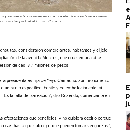
E
e
A
 y electorera la obra de ampliación a 4 carriles de una parte de la avenida
ace unos días por la alcaldesa Itzé Camacho.
F
consultas, consideraron comerciantes, habitantes y el jefe
pliación de la avenida Morelos, que una semana atrás
ersión de casi 3.7 millones de pesos.
e la presidenta es hija de Yeyo Camacho, son monumento
E
 a un punto específico, bonito y de embellecimiento, si
p
izar. Es la falta de planeación”, dijo Rosendo, comerciante en
j
 afectaciones que beneficios, y no quisiera decirlo porque
us cosas hasta que salen, porque pueden tomar venganzas”,