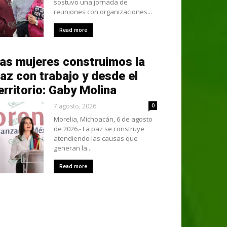
sostuvo una jornada de
reuniones con organizaciones...
Read more
as mujeres construimos la
az con trabajo y desde el
erritorio: Gaby Molina
7 agosto, 2026
0
Morelia, Michoacán, 6 de agosto
de 2026.- La paz se construye
atendiendo las causas que
generan la...
Read more