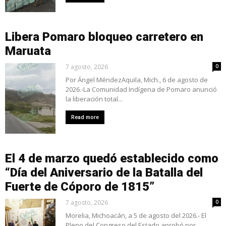
Libera Pomaro bloqueo carretero en
Maruata
7 agosto, 2026
0
Por Ángel MéndezAquila, Mich., 6 de agosto de
2026.-La Comunidad Indígena de Pomaro anunció
la liberación total...
Read more
El 4 de marzo quedó establecido como
“Día del Aniversario de la Batalla del
Fuerte de Cóporo de 1815”
7 agosto, 2026
0
Morelia, Michoacán, a 5 de agosto del 2026.- El
Pleno del Congreso del Estado aprobó por