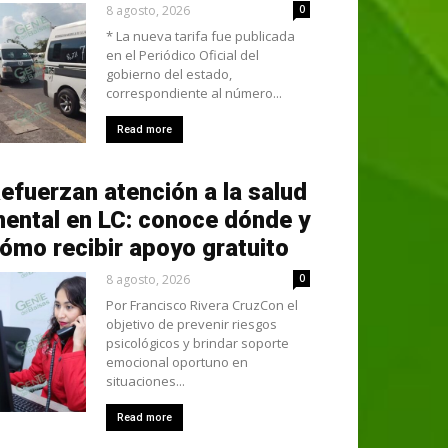
8 agosto, 2026
0
* La nueva tarifa fue publicada
en el Periódico Oficial del
gobierno del estado,
correspondiente al número...
Read more
efuerzan atención a la salud
ental en LC: conoce dónde y
ómo recibir apoyo gratuito
8 agosto, 2026
0
Por Francisco Rivera CruzCon el
objetivo de prevenir riesgos
psicológicos y brindar soporte
emocional oportuno en
situaciones...
Read more