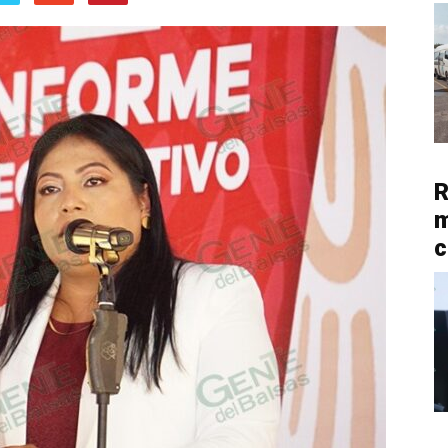
R
m
c