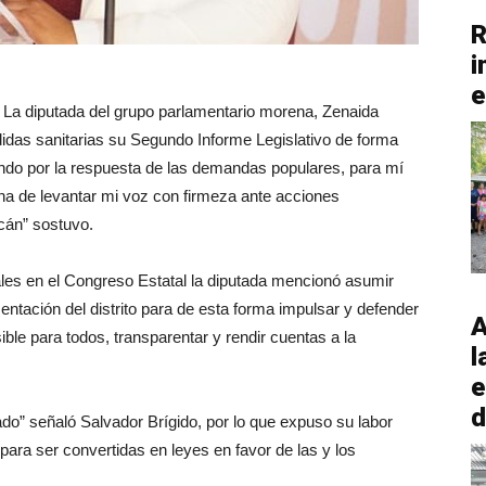
R
i
e
 La diputada del grupo parlamentario morena, Zenaida
idas sanitarias su Segundo Informe Legislativo de forma
jando por la respuesta de las demandas populares, para mí
cha de levantar mi voz con firmeza ante acciones
cán” sostuvo.
iales en el Congreso Estatal la diputada mencionó asumir
sentación del distrito para de esta forma impulsar y defender
A
ible para todos, transparentar y rendir cuentas a la
l
e
d
do” señaló Salvador Brígido, por lo que expuso su labor
 para ser convertidas en leyes en favor de las y los