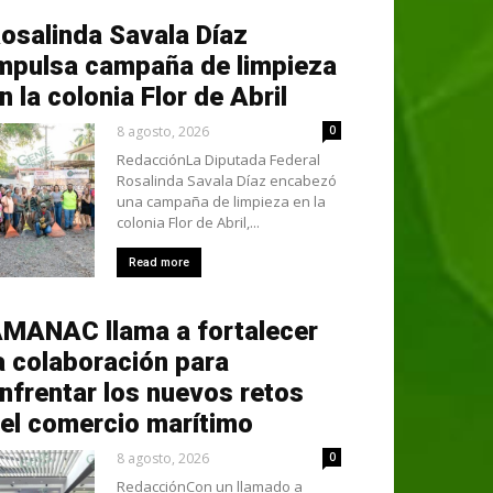
osalinda Savala Díaz
mpulsa campaña de limpieza
n la colonia Flor de Abril
8 agosto, 2026
0
RedacciónLa Diputada Federal
Rosalinda Savala Díaz encabezó
una campaña de limpieza en la
colonia Flor de Abril,...
Read more
MANAC llama a fortalecer
a colaboración para
nfrentar los nuevos retos
el comercio marítimo
8 agosto, 2026
0
RedacciónCon un llamado a