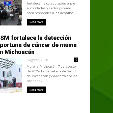
fortalecer la colaboración entre
autoridades y sector privado
para responder a los desafíos...
Read more
SM fortalece la detección
portuna de cáncer de mama
n Michoacán
8 agosto, 2026
0
Morelia, Michoacán, 7 de agosto
de 2026.- La Secretaría de Salud
de Michoacán (SSM) fortalece las
acciones...
Read more