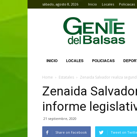
sábado, agosto 8, 2026
Inicio
Locales
Policiacas
Gente
del
Balsas
INICIO
LOCALES
POLICIACAS
DEPOR
Home
Estatales
Zenaida Salvador realiza segundo
Zenaida Salvador
informe legislati
21 septiembre, 2020
Share on Facebook
Tweet on Twitt