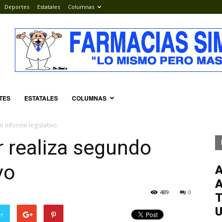
Deportes
Estatales
Columnas
TES
ESTATALES
COLUMNAS
 informe legislativo
 realiza segundo
vo
489
0
T
er