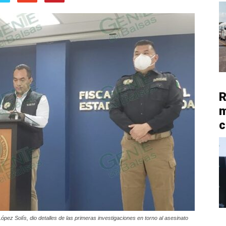
R
m
c
ópez Solís, dio detalles de las primeras investigaciones en torno al asesinato