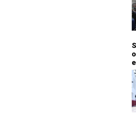
S
o
e