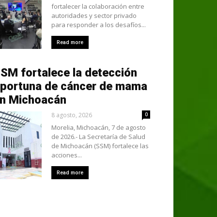
fortalecer la colaboración entre
autoridades y sector privado
para responder a los desafíos...
Read more
SM fortalece la detección
portuna de cáncer de mama
n Michoacán
8 agosto, 2026
0
Morelia, Michoacán, 7 de agosto
de 2026.- La Secretaría de Salud
de Michoacán (SSM) fortalece las
acciones...
Read more