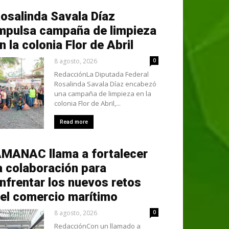
osalinda Savala Díaz
mpulsa campaña de limpieza
n la colonia Flor de Abril
8 agosto, 2026
0
RedacciónLa Diputada Federal
Rosalinda Savala Díaz encabezó
una campaña de limpieza en la
colonia Flor de Abril,...
Read more
MANAC llama a fortalecer
a colaboración para
nfrentar los nuevos retos
el comercio marítimo
8 agosto, 2026
0
RedacciónCon un llamado a