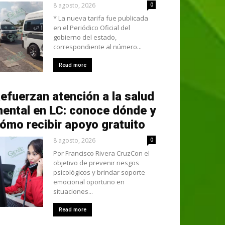
8 agosto, 2026
0
* La nueva tarifa fue publicada
en el Periódico Oficial del
gobierno del estado,
correspondiente al número...
Read more
efuerzan atención a la salud
ental en LC: conoce dónde y
ómo recibir apoyo gratuito
8 agosto, 2026
0
Por Francisco Rivera CruzCon el
objetivo de prevenir riesgos
psicológicos y brindar soporte
emocional oportuno en
situaciones...
Read more