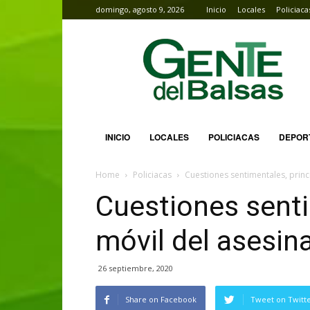
domingo, agosto 9, 2026
Inicio
Locales
Policiaca
Gente
del
Balsas
INICIO
LOCALES
POLICIACAS
DEPOR
Home
Policiacas
Cuestiones sentimentales, princi
Cuestiones senti
móvil del asesin
26 septiembre, 2020
Share on Facebook
Tweet on Twitt