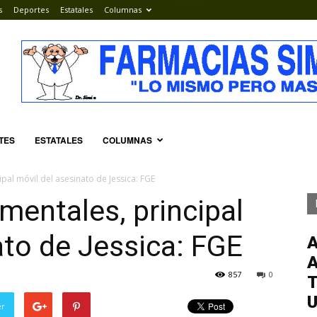
s
Deportes
Estatales
Columnas
TES
ESTATALES
COLUMNAS
pal móvil del asesinato de Jessica: FGE
mentales, principal
ato de Jessica: FGE
857
0
T
er