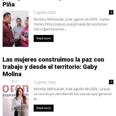
Piña
7 agosto, 2026
0
Morelia, Michoacán, 6 de agosto de 2026.- Carlos
Torres Piña sostuvo una jornada de reuniones
con organizaciones...
Read more
Las mujeres construimos la paz con
trabajo y desde el territorio: Gaby
Molina
7 agosto, 2026
0
Morelia, Michoacán, 6 de agosto de 2026.- La paz
se construye atendiendo las causas que generan
la...
Read more