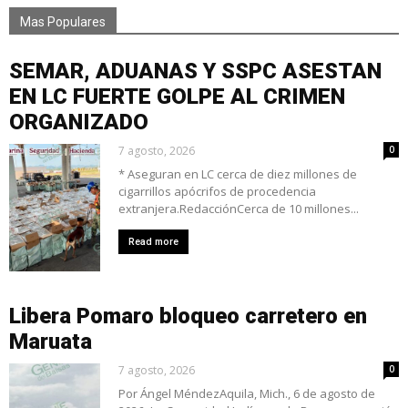
Mas Populares
SEMAR, ADUANAS Y SSPC ASESTAN
EN LC FUERTE GOLPE AL CRIMEN
ORGANIZADO
7 agosto, 2026
0
* Aseguran en LC cerca de diez millones de
cigarrillos apócrifos de procedencia
extranjera.RedacciónCerca de 10 millones...
Read more
Libera Pomaro bloqueo carretero en
Maruata
7 agosto, 2026
0
Por Ángel MéndezAquila, Mich., 6 de agosto de