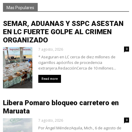
Mas Populares
SEMAR, ADUANAS Y SSPC ASESTAN
EN LC FUERTE GOLPE AL CRIMEN
ORGANIZADO
7 agosto, 2026
0
* Aseguran en LC cerca de diez millones de
cigarrillos apócrifos de procedencia
extranjera.RedacciónCerca de 10 millones...
Read more
Libera Pomaro bloqueo carretero en
Maruata
7 agosto, 2026
0
Por Ángel MéndezAquila, Mich., 6 de agosto de