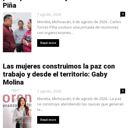
Piña
7 agosto, 2026
0
Morelia, Michoacán, 6 de agosto de 2026.- Carlos
Torres Piña sostuvo una jornada de reuniones
con organizaciones...
Read more
Las mujeres construimos la paz con
trabajo y desde el territorio: Gaby
Molina
7 agosto, 2026
0
Morelia, Michoacán, 6 de agosto de 2026.- La paz
se construye atendiendo las causas que generan
la...
Read more