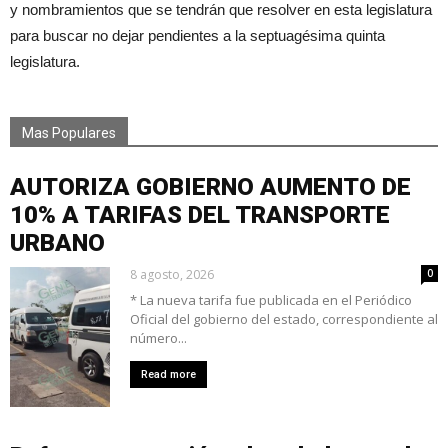
y nombramientos que se tendrán que resolver en esta legislatura
para buscar no dejar pendientes a la septuagésima quinta
legislatura.
Mas Populares
AUTORIZA GOBIERNO AUMENTO DE
10% A TARIFAS DEL TRANSPORTE
URBANO
8 agosto, 2026
0
* La nueva tarifa fue publicada en el Periódico
Oficial del gobierno del estado, correspondiente al
número...
Read more