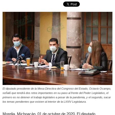
El diputado presidente de la Mesa Directiva del Congreso del Estado, Octavio Ocampo,
señaló que tendrá dos retos importantes en su paso al frente del Poder Legislativo, el
primero es no detener el trabajo legislativo a pesar de la pandemia, y el segundo, sacar
los temas pendientes que existen al interior de la LXXIV Legislatura.
Morelia, Michoacán, 01 de octubre de 2020. El diputado