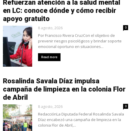
Refuerzan atención a la salud mental
en LC: conoce dónde y cómo recibir
apoyo gratuito
8 agosto, 2026
0
Por Francisco Rivera CruzCon el objetivo de
prevenir riesgos psicológicos y brindar soporte
emocional oportuno en situaciones...
Read more
Rosalinda Savala Díaz impulsa
campaña de limpieza en la colonia Flor
de Abril
8 agosto, 2026
0
RedacciónLa Diputada Federal Rosalinda Savala
Díaz encabezó una campaña de limpieza en la
colonia Flor de Abril,...