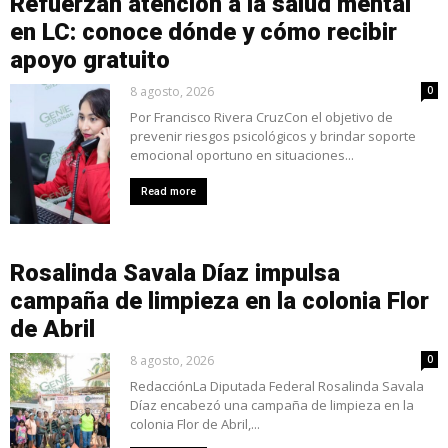
Refuerzan atención a la salud mental
en LC: conoce dónde y cómo recibir
apoyo gratuito
8 agosto, 2026
0
Por Francisco Rivera CruzCon el objetivo de
prevenir riesgos psicológicos y brindar soporte
emocional oportuno en situaciones...
Read more
Rosalinda Savala Díaz impulsa
campaña de limpieza en la colonia Flor
de Abril
8 agosto, 2026
0
RedacciónLa Diputada Federal Rosalinda Savala
Díaz encabezó una campaña de limpieza en la
colonia Flor de Abril,...