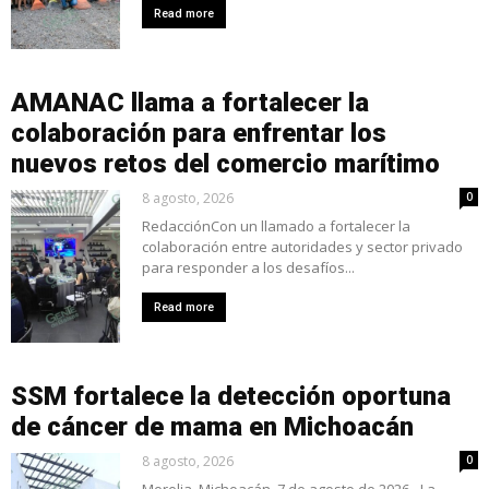
Read more
AMANAC llama a fortalecer la
colaboración para enfrentar los
nuevos retos del comercio marítimo
8 agosto, 2026
0
RedacciónCon un llamado a fortalecer la
colaboración entre autoridades y sector privado
para responder a los desafíos...
Read more
SSM fortalece la detección oportuna
de cáncer de mama en Michoacán
8 agosto, 2026
0