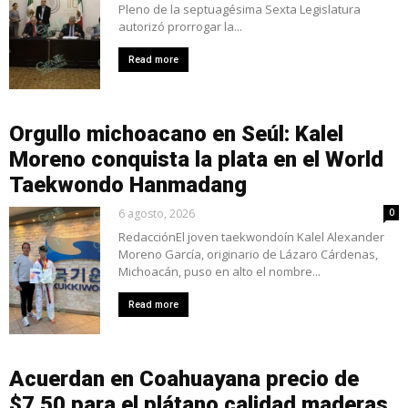
Pleno de la septuagésima Sexta Legislatura
autorizó prorrogar la...
Read more
Orgullo michoacano en Seúl: Kalel
Moreno conquista la plata en el World
Taekwondo Hanmadang
6 agosto, 2026
0
RedacciónEl joven taekwondoín Kalel Alexander
Moreno García, originario de Lázaro Cárdenas,
Michoacán, puso en alto el nombre...
Read more
Acuerdan en Coahuayana precio de
$7.50 para el plátano calidad maderas