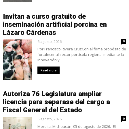
Invitan a curso gratuito de
inseminación artificial porcina en
Lázaro Cárdenas
6 agosto, 2026
0
Por Francisco Rivera CruzCon el firme propósito de
fortalecer al sector porcícola regional mediante la
innovación y...
Read more
Autoriza 76 Legislatura ampliar
licencia para separase del cargo a
Fiscal General del Estado
6 agosto, 2026
0
Morelia, Michoacán, 05 de agosto de 2026.- El