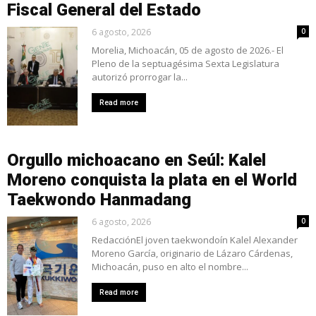
Fiscal General del Estado
6 agosto, 2026
0
Morelia, Michoacán, 05 de agosto de 2026.- El
Pleno de la septuagésima Sexta Legislatura
autorizó prorrogar la...
Read more
Orgullo michoacano en Seúl: Kalel
Moreno conquista la plata en el World
Taekwondo Hanmadang
6 agosto, 2026
0
RedacciónEl joven taekwondoín Kalel Alexander
Moreno García, originario de Lázaro Cárdenas,
Michoacán, puso en alto el nombre...
Read more