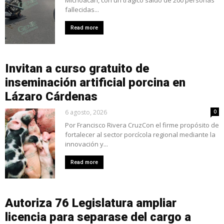
fallecidas...
Read more
Invitan a curso gratuito de
inseminación artificial porcina en
Lázaro Cárdenas
6 agosto, 2026
0
Por Francisco Rivera CruzCon el firme propósito de
fortalecer al sector porcícola regional mediante la
innovación y...
Read more
Autoriza 76 Legislatura ampliar
licencia para separase del cargo a