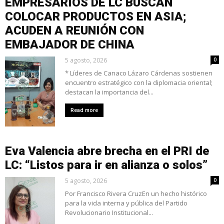
EMPRESARIOS DE LC BUSCAN
COLOCAR PRODUCTOS EN ASIA;
ACUDEN A REUNIÓN CON
EMBAJADOR DE CHINA
5 agosto, 2026
0
* Líderes de Canaco Lázaro Cárdenas sostienen
encuentro estratégico con la diplomacia oriental;
destacan la importancia del...
Read more
Eva Valencia abre brecha en el PRI de
LC: “Listos para ir en alianza o solos”
5 agosto, 2026
0
Por Francisco Rivera CruzEn un hecho histórico
para la vida interna y pública del Partido
Revolucionario Institucional...