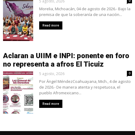
5 agosto, 2026
0
Morelia, Michoacán, 04 de agosto de 2026.- Bajo la
premisa de que la soberanía de una nación...
Read more
Aclaran a UIIM e INPI: ponente en foro
no representa a afros El Ticuiz
5 agosto, 2026
0
Por Ángel MéndezCoahuayana, Mich., 4 de agosto
de 2026.- De manera atenta y respetuosa, el
pueblo Afromexicano...
Read more