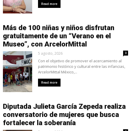
Read more
Más de 100 niñas y niños disfrutan
gratuitamente de un “Verano en el
Museo”, con ArcelorMittal
5 agosto, 2026
0
Con el objetivo de promover el acercamiento al
patrimonio histórico y cultural entre las infancias,
ArcelorMittal México,...
Read more
Diputada Julieta García Zepeda realiza
conversatorio de mujeres que busca
fortalecer la soberanía