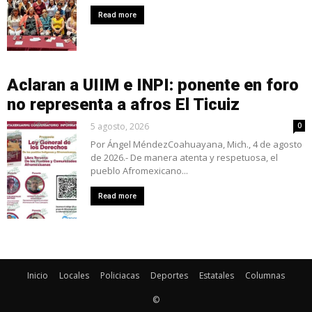
Read more
Aclaran a UIIM e INPI: ponente en foro
no representa a afros El Ticuiz
5 agosto, 2026
0
Por Ángel MéndezCoahuayana, Mich., 4 de agosto
de 2026.- De manera atenta y respetuosa, el
pueblo Afromexicano...
Read more
Inicio
Locales
Policiacas
Deportes
Estatales
Columnas
©