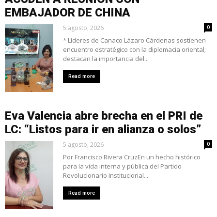
EMBAJADOR DE CHINA
5 agosto, 2026
0
* Líderes de Canaco Lázaro Cárdenas sostienen
encuentro estratégico con la diplomacia oriental;
destacan la importancia del...
Read more
Eva Valencia abre brecha en el PRI de
LC: “Listos para ir en alianza o solos”
5 agosto, 2026
0
Por Francisco Rivera CruzEn un hecho histórico
para la vida interna y pública del Partido
Revolucionario Institucional...
Read more