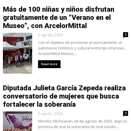
Más de 100 niñas y niños disfrutan
gratuitamente de un “Verano en el
Museo”, con ArcelorMittal
5 agosto, 2026
0
Con el objetivo de promover el acercamiento al
patrimonio histórico y cultural entre las infancias,
ArcelorMittal México,...
Read more
Diputada Julieta García Zepeda realiza
conversatorio de mujeres que busca
fortalecer la soberanía
5 agosto, 2026
0
Morelia, Michoacán, 04 de agosto de 2026.- Bajo la
premisa de que la soberanía de una nación...